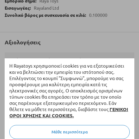
Raya Toys
Rayaland Ltd
0.100000
Αξιολογήσεις
Γράψτε τη Δική σας Αξιολόγηση:
Η Rayatoys χρησιμοποιεί cookies για να εξατομικεύσει
και να βελτιώσει την εμπειρία του ιστότοπού σας.
Η Βαθμολογία σας
Επιλέγοντας το κουμπί "Συμφωνώ", μπορούμε να σας
προσφέρουμε μια καλύτερη εμπειρία κατά τις
1
2
3
4
5
ηλεκτρονικές σας αγορές. Ο αποκλεισμός ορισμένων
star
stars
stars
stars
stars
τύπων cookies θα επηρεάσει τον τρόπο με τον οποίο
Ονοματεπώνυμο
σας παρέχουμε εξατομικευμένο περιεχόμενο. Εάν
θέλετε να μάθετε περισσότερα, διαβάστε τους
ΓΕΝΙΚΟΙ
ΟΡΟΙ ΧΡΗΣΗΣ ΚΑΙ COOKIES.
Περίληψη
Μάθε περισσότερα