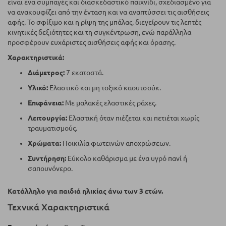
είναι ένα συμπαγές και διασκεδαστικό παιχνίδι, σχεδιασμένο για
να ανακουφίζει από την ένταση και να αναπτύσσει τις αισθήσεις
αφής. Το σφίξιμο και η ρίψη της μπάλας, διεγείρουν τις λεπτές
κινητικές δεξιότητες και τη συγκέντρωση, ενώ παράλληλα
προσφέρουν ευχάριστες αισθήσεις αφής και όρασης.
Χαρακτηριστικά:
Διάμετρος:
7 εκατοστά.
Υλικό:
Ελαστικό και μη τοξικό καουτσούκ.
Επιφάνεια:
Με μαλακές ελαστικές ράχες.
Λειτουργία:
Ελαστική όταν πιέζεται και πετιέται χωρίς
τραυματισμούς.
Χρώματα:
Ποικιλία φωτεινών αποχρώσεων.
Συντήρηση:
Εύκολο καθάρισμα με ένα υγρό πανί ή
σαπουνόνερο.
Κατάλληλο για παιδιά ηλικίας άνω των 3 ετών.
Τεχνικά Χαρακτηριστικά