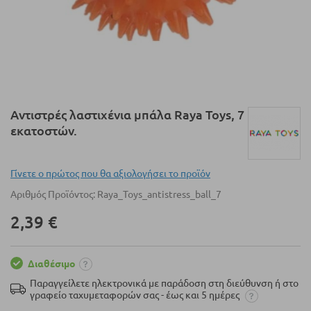
Μετάβαση
Αντιστρές λαστιχένια μπάλα Raya Toys, 7
στην
εκατοστών.
αρχή
της
συλλογής
Γίνετε ο πρώτος που θα αξιολογήσει το προϊόν
εικόνων
Αριθμός Προϊόντος
Raya_Toys_antistress_ball_7
2,39 €
Διαθέσιμο
Παραγγείλετε ηλεκτρονικά με παράδοση στη διεύθυνση ή στο
γραφείο ταχυμεταφορών σας - έως και 5 ημέρες