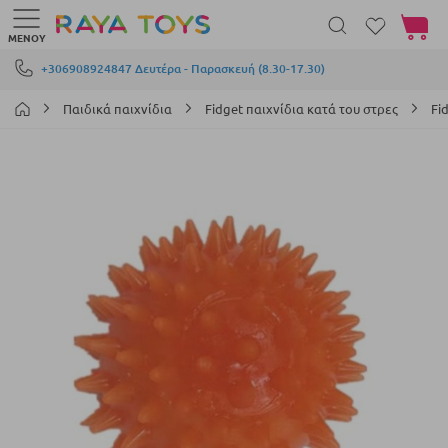
Το καλά
ΜΕΝΟΎ
Μετάβαση στο περιεχόμενο
+306908924847 Δευτέρα - Παρασκευή (8.30-17.30)
Παιδικά παιχνίδια
Fidget παιχνίδια κατά του στρες
Fi
Μετάβαση
στο
τέλος
της
συλλογής
εικόνων