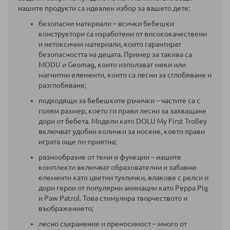
нашите продукти са идеален избор за вашето дете:
безопасни материали – всички бебешки
конструктори са изработени от висококачествени
и нетоксични материали, които гарантират
безопасността на децата. Пример за такива са
MODU и Geomag, които използват меки или
магнитни елементи, които са лесни за сглобяване и
разглобяване;
подходящи за бебешките ръчички – частите са с
голям размер, което ги прави лесни за захващане
дори от бебета. Модели като DOLU My First Trolley
включват удобни колички за носене, което прави
играта още по-приятна;
разнообразие от теми и функции – нашите
комплекти включват образователни и забавни
елементи като цветни тухлички, влакове с релси и
дори герои от популярни анимации като Peppa Pig
и Paw Patrol. Това стимулира творчеството и
въображението;
лесно съхранение и преносимост – много от