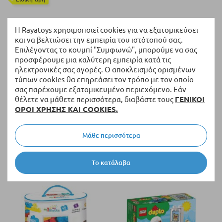
Η Rayatoys χρησιμοποιεί cookies για να εξατομικεύσει
και να βελτιώσει την εμπειρία του ιστότοπού σας.
Επιλέγοντας το κουμπί "Συμφωνώ", μπορούμε να σας
προσφέρουμε μια καλύτερη εμπειρία κατά τις
ηλεκτρονικές σας αγορές. Ο αποκλεισμός ορισμένων
τύπων cookies θα επηρεάσει τον τρόπο με τον οποίο
σας παρέχουμε εξατομικευμένο περιεχόμενο. Εάν
θέλετε να μάθετε περισσότερα, διαβάστε τους
ΓΕΝΙΚΟΙ
ΟΡΟΙ ΧΡΗΣΗΣ ΚΑΙ COOKIES.
Διαθέσιμο
Διαθέσιμο
Κατασκευές Lego Duplo Το
Κατασκευές DOLU My first
Μάθε περισσότερα
πρώτο μου σκυλάκι και γατάκι
trolley με shorter, σε τρόλεϊ
με ήχο10977
47,03 €
25,87 €
Το κατάλαβα