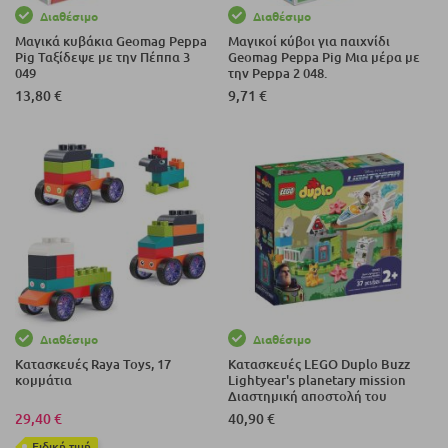
Διαθέσιμο
Διαθέσιμο
Μαγικά κυβάκια Geomag Peppa
Μαγικοί κύβοι για παιχνίδι
Pig Ταξίδεψε με την Πέππα 3
Geomag Peppa Pig Μια μέρα με
049
την Peppa 2 048.
13,80 €
9,71 €
Διαθέσιμο
Διαθέσιμο
Κατασκευές Raya Toys, 17
Κατασκευές LEGO Duplo Buzz
κομμάτια
Lightyear's planetary mission
Διαστημική αποστολή του
Μπαζ 10962
29,40 €
40,90 €
Eιδική τιμή