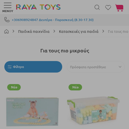
Το καλά
ΜΕΝΟΎ
Μετάβαση στο περιεχόμενο
+306908924847 Δευτέρα - Παρασκευή (8.30-17.30)
Παιδικά παιχνίδια
Κατασκευές για παιδιά
Για τους πι
Για τους πιο μικρούς
Φίλτρα
Νέο
Νέο