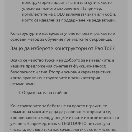
конструкторите идват с чанти или кутии, което
улеснява тяхното съхранение. Например,
комплектите на DOLU включват чанти или кофи,
които са идеални за поддържане на реда вкъщи.
Конструктурите насърчават ученето чрез игра, което е
основен метод за обучение при малките съкровища.
Защо да изберете конструктори от Рая Той?
Всяко семейство търси най-доброто за най-малките, а
нашите предложения съчетават функционалност,
безопасност и стил. Ето три основни характеристики,
които правят конструкторите в тази категория
незаменими:
Образователна стойност
Конструкторите за бебета не са просто играчки, те
помагат на малките деца да развиват моториката си,
координацията между ръцете и очите и когнитивните си
умения. Например, влакът LEGO DUPLO не само учи
числата, но също така насърчава логическото мислене.