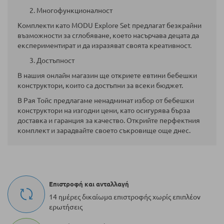
2. Многофункционалност
Комплекти като MODU Explore Set предлагат безкрайни
възможности за сглобяване, което насърчава децата да
експериментират и да изразяват своята креативност.
3. Достъпност
В нашия онлайн магазин ще откриете евтини бебешки
конструктори, които са достъпни за всеки бюджет.
В Рая Тойс предлагаме ненадминат избор от бебешки
конструктори на изгодни цени, като осигурява бърза
доставка и гаранция за качество. Открийте перфектния
комплект и зарадвайте своето съкровище още днес.
Επιστροφή και ανταλλαγή
14 ημέρες δικαίωμα επιστροφής χωρίς επιπλέον
ερωτήσεις