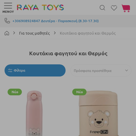
Το καλά
ΜΕΝΟΎ
Μετάβαση στο περιεχόμενο
+306908924847 Δευτέρα - Παρασκευή (8.30-17.30)
Για τους μαθητές
Κουτάκια φαγητού και Θερμός
Κουτάκια φαγητού και Θερμός
Φίλτρα
Νέο
Νέο