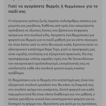
Γιατί να αγοράσετε θερμός ή
για το
θερμόσακο
παιδί σας
Ο σύγχρονος τρόπος ζωής παρέχει πολυάριθμες ανέσεις για
μικρούς και μεγάλους. Καθένας από εμάς έχει απεριόριστη
πρόσβαση σε έξυπνες λύσεις που βρίσκουν έκφραση
ακόμα και στα σχολικά είδη. Αγοράστε ένα θερμόσακο για
φαγητό και θερμός για το παιδί μαθητή για να είστε σίγουροι
ότι όταν λείπει από το σπίτι θα νιώσει καλά. Εμπιστευτείτε το
ηλεκτρονικό κατάστημα Raya Toys, γιατί οι προσφορές μας
είναι υψηλής ποιότητας και εξαιρετικά πρακτικές. Θα σας
προσφέρουμε επίσης χαμηλές τιμές που θα διευκολύνουν
τον οικογενειακό προϋπολογισμό, επιτρέποντάς σας να
υποδεχτείτε κάθε νέα σχολική χρονιά χωρίς κανένα
πρόβλημα.
Οι θερμόσακοι και οι θερμός στο κατάστημά μας είναι ένα
εξαιρετικό σχολικό εργαλείο που θα κάνει τη διαμονή σας
στο σχολείο ακόμα πιο ευχάριστη. Ζεστό φαγητό και καλά
παγωμένα ποτά θα είναι πάντα διαθέσιμα για τον μαθητή, ο
οποίος χρειάζεται συχνά ένα υποστηρικτικό φαγητό για να
διατηρεί τη φόρμα του. Φροντίστε για αυτό με τις προτάσεις