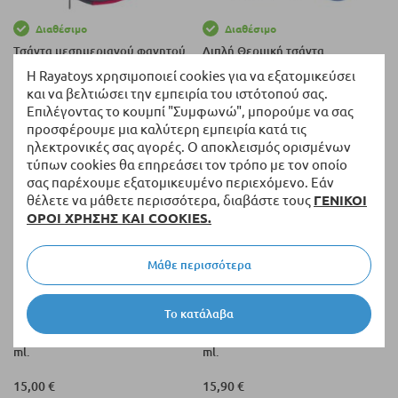
Διαθέσιμο
Διαθέσιμο
Τσάντα μεσημεριανού φαγητού
Διπλή Θερμική τσάντα
Kids Licensing Pokemon.
Babyhome.
Η Rayatoys χρησιμοποιεί cookies για να εξατομικεύσει
και να βελτιώσει την εμπειρία του ιστότοπού σας.
20,76 €
14,00 €
Επιλέγοντας το κουμπί "Συμφωνώ", μπορούμε να σας
προσφέρουμε μια καλύτερη εμπειρία κατά τις
ηλεκτρονικές σας αγορές. Ο αποκλεισμός ορισμένων
τύπων cookies θα επηρεάσει τον τρόπο με τον οποίο
σας παρέχουμε εξατομικευμένο περιεχόμενο. Εάν
θέλετε να μάθετε περισσότερα, διαβάστε τους
ΓΕΝΙΚΟΙ
ΟΡΟΙ ΧΡΗΣΗΣ ΚΑΙ COOKIES.
Μάθε περισσότερα
Το κατάλαβα
Διαθέσιμο
Διαθέσιμο
Θερμός Kikka Boo Savanna 500
Θερμός Jane Liquid Line, 350
ml.
ml.
15,00 €
15,90 €