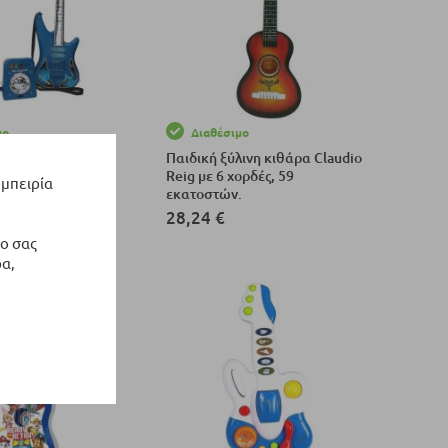
μο
Διαθέσιμο
θάρα Claudio Reig
Παιδική ξύλινη κιθάρα Claudio
νο και ενισχυτή.
Reig με 6 χορδές, 59
εμπειρία
εκατοστών.
28,24 €
ο σας
το Καλάθι
Προσθήκη στο Καλάθι
α,