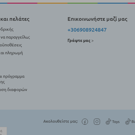
και πελάτες
Επικοινωνήστε μαζί μας
+306908924847
νδρικής
να παραγγείλω;
Γράψτε μας
>
ροϋποθέσεις
αι πληρωμή
αι πρόγραμμα
ης
λυση διαφορών
Ακολουθείστε μας: