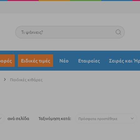
Search
ορές
Ειδικές τιμές
Νέο
Εταιρείες
Σειρές και Ή
α
Παιδικές κιθάρες
ανά σελίδα
Ταξινόμηση κατά