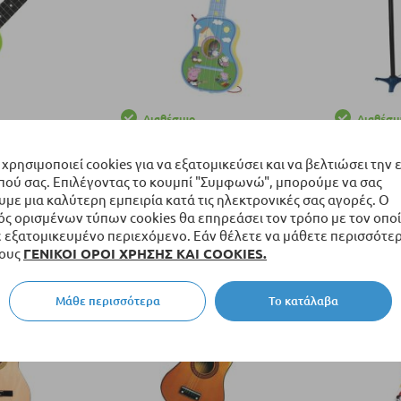
Διαθέσιμο
Διαθέσι
κιθάρα Raya
Παιδική κιθάρα Claudio Reig
Παιδική κι
τών, Πράσινη.
Peppa Pig με χορδές.
με μικρόφω
 χρησιμοποιεί cookies για να εξατομικεύσει και να βελτιώσει την 
πού σας. Επιλέγοντας το κουμπί "Συμφωνώ", μπορούμε να σας
14,60 €
65,00 €
ε μια καλύτερη εμπειρία κατά τις ηλεκτρονικές σας αγορές. Ο
ς ορισμένων τύπων cookies θα επηρεάσει τον τρόπο με τον οποί
αλάθι
Προσθήκη στο Καλάθι
Προσθήκη σ
εξατομικευμένο περιεχόμενο. Εάν θέλετε να μάθετε περισσότερ
τους
ΓΕΝΙΚΟΙ ΟΡΟΙ ΧΡΗΣΗΣ ΚΑΙ COOKIES.
Μάθε περισσότερα
Το κατάλαβα