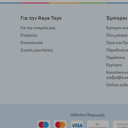
Για την Raya Toys
Έμποροι 
Για την εταιρεία μας
Έμποροι χο
Εταιρείες
Πώς μπορώ 
Επικοινωνία
Όροι και Π
Συχνές ερωτήσεις
Πάραδοση κ
Παράπονα
Εγγύηση
Κουπόνια κ
επιβράβευσ
Online επί
Μέθοδοι Πληρωμής: