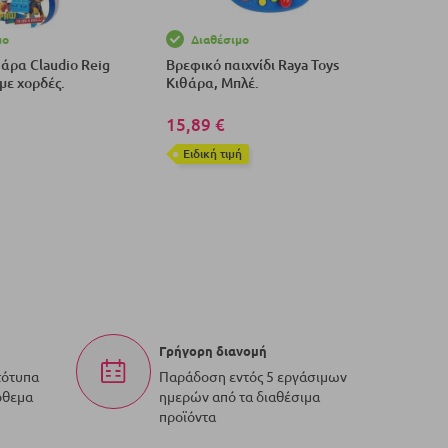
μο
Διαθέσιμο
θάρα Claudio Reig
Βρεφικό παιχνίδι Raya Toys
με χορδές.
Κιθάρα, Μπλέ.
15,89 €
Eιδική τιμή
το Καλάθι
Προσθήκη στο Καλάθι
Γρήγορη διανομή
τότυπα
Παράδοση εντός 5 εργάσιμων
όθεμα
ημερών από τα διαθέσιμα
προϊόντα