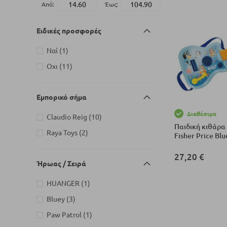
Από:
Έως:
Ειδικές προσφορές
στοιχείο
Ναί
1
στοιχεία
Οχι
11
Εμπορικό σήμα
Διαθέσιμο
στοιχεία
Claudio Reig
10
Παιδική κιθάρα 
στοιχεία
Raya Toys
2
Fisher Price Blu
27,20 €
Ήρωας / Σειρά
Προσθήκη στο Κ
στοιχείο
HUANGER
1
στοιχεία
Bluey
3
στοιχείο
Paw Patrol
1