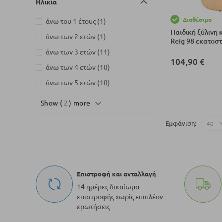
Ηλικία
Διαθέσιμο
στοιχείο
άνω του 1 έτους
1
Παιδική ξύλινη 
στοιχείο
άνω των 2 ετών
1
Reig 98 εκατοσ
στοιχεία
άνω των 3 ετών
11
104,90 €
στοιχεία
άνω των 4 ετών
10
Προσθήκη στο Κ
στοιχεία
άνω των 5 ετών
10
Show (
2
) more
Εμφάνιση
Επιστροφή και ανταλλαγή
14 ημέρες δικαίωμα
επιστροφής χωρίς επιπλέον
ερωτήσεις