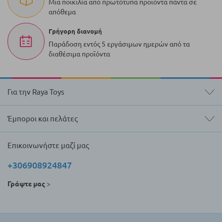
Μια ποικιλία από πρωτότυπα προϊόντα πάντα σε
απόθεμα
Γρήγορη διανομή
Παράδοση εντός 5 εργάσιμων ημερών από τα
διαθέσιμα προϊόντα
Για την Raya Toys
Έμποροι και πελάτες
Επικοινωνήστε μαζί μας
+306908924847
Γράψτε μας
>