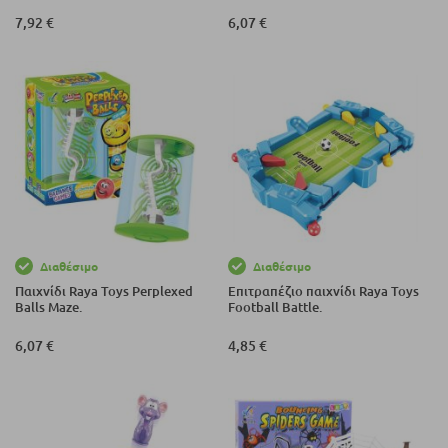
7,92 €
6,07 €
Διαθέσιμο
Διαθέσιμο
Παιχνίδι Raya Toys Perplexed
Επιτραπέζιο παιχνίδι Raya Toys
Balls Maze.
Football Battle.
6,07 €
4,85 €