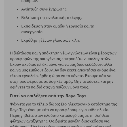
αριθμών.
Ανάπτυξη συγκέντρωσης
Βελτίωση της αναλυτικής σκέψης.
Εκπαίδευση στην ομαδική εργασία και τη
συνεργασία.
Εκμάθηση ξένων γλωσσών κ.λπ.
Η βελτίωση και η απόκτηση νέων γνώσεων είναι μέρος των
προσφορών της οικογένειας επιτραπέζιων υπολογιστών.
Έχουν σχεδιαστεί όχι μόνο για να μας διασκεδάζουν, αλλά
και να μας εμπλουτίζουν. Αν δεν έχετε αποκτήσει ακόμα ένα
τέτοιο εργαλείο, ήρθε η ώρα να το κάνετε. Έχουμε κάτι να
σας προσφέρουμε σε λογικές τιμές. Μην τα χάσετε και μην
αφήνετε τα παιδιά σας να παίζουν μόνα τους.
Γιατί να επιλέξετε από την Raya Toys
Ψάχνετε για το τέλειο δώρο; Στο ηλεκτρονικό κατάστημα της
Raya Toys έχουμε κάτι να προσφέρουμε για κάθε ηλικία.
Περιηγηθείτε στον πλούσιο κατάλογό μας με τη βοήθεια
φίλτρων αναζήτησης. Θα βρείτε μεγάλη διασκέδαση για
κάθε παιδί. Εάν έχετε έναν συγκεκριμένο προϋπολογισμό