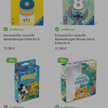
Διαθέσιμο
Διαθέσιμο
Επιτραπέζιο παιχνίδι
Επιτραπέζιο παιχνίδι
Ravensburger Επίπεδο 8.
Ravensburger Disney Stitch
Επίπεδο 8.
11,90 €
11,90 €
Νέο
Νέο
Διαθέσιμο
Διαθέσιμο