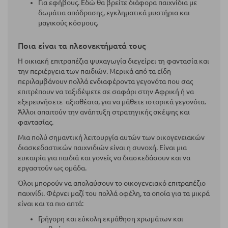
Για εφήβους. Εδώ θα βρείτε διάφορα παιχνίδια με
δωμάτια απόδρασης, εγκληματικά μυστήρια και
μαγικούς κόσμους.
Ποια είναι τα πλεονεκτήματά τους
Η οικιακή επιτραπέζια ψυχαγωγία διεγείρει τη φαντασία και
την περιέργεια των παιδιών. Μερικά από τα είδη
περιλαμβάνουν πολλά ενδιαφέροντα γεγονότα που σας
επιτρέπουν να ταξιδέψετε σε σαφάρι στην Αφρική ή να
εξερευνήσετε αξιοθέατα, για να μάθετε ιστορικά γεγονότα.
Άλλοι απαιτούν την ανάπτυξη στρατηγικής σκέψης και
φαντασίας.
Μια πολύ σημαντική λειτουργία αυτών των οικογενειακών
διασκεδαστικών παιχνιδιών είναι η συνοχή. Είναι μια
ευκαιρία για παιδιά και γονείς να διασκεδάσουν και να
εργαστούν ως ομάδα.
Όλοι μπορούν να απολαύσουν το οικογενειακό επιτραπέζιο
παιχνίδι. Φέρνει μαζί του πολλά οφέλη, τα οποία για τα μικρά
είναι και τα πιο απτά:
Γρήγορη και εύκολη εκμάθηση χρωμάτων και