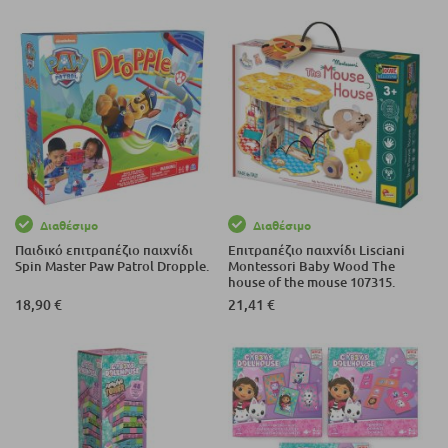
Διαθέσιμο
Διαθέσιμο
Παιδικό επιτραπέζιο παιχνίδι
Επιτραπέζιο παιχνίδι Lisciani
Spin Master Paw Patrol Dropple.
Montessori Baby Wood The
house of the mouse 107315.
18,90 €
21,41 €