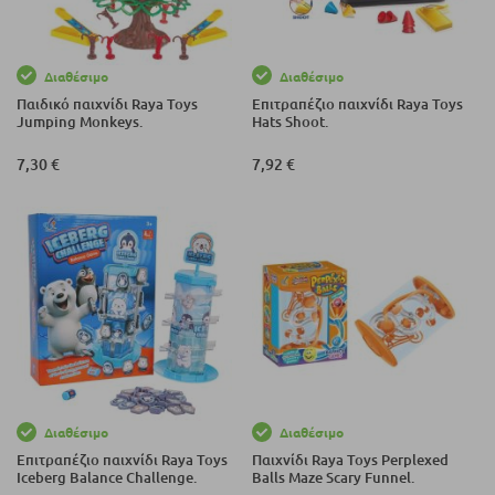
Διαθέσιμο
Διαθέσιμο
Παιδικό παιχνίδι Raya Toys
Επιτραπέζιο παιχνίδι Raya Toys
Jumping Monkeys.
Hats Shoot.
7,30 €
7,92 €
Διαθέσιμο
Διαθέσιμο
Επιτραπέζιο παιχνίδι Raya Toys
Παιχνίδι Raya Toys Perplexed
Iceberg Balance Challenge.
Balls Maze Scary Funnel.