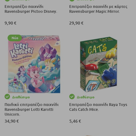
Επιτραπέζιο παιχνίδι
Επιτραπέζιο παιχνίδι με κάρτες
Ravensburger Pictoo Disney.
Ravensburger Magic Mirror.
9,90 €
29,90 €
Νέο
Διαθέσιμο
Διαθέσιμο
Παιδικό επιτραπέζιο παιχνίδι
Επιτραπέζιο παιχνίδι Raya Toys
Ravensburger Lotti Karotti
Cats Catch Mice.
Unicorn.
34,90 €
5,46 €