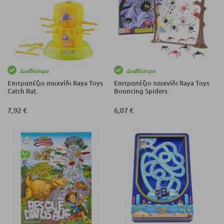
Διαθέσιμο
Διαθέσιμο
Επιτραπέζιο παιχνίδι Raya Toys
Επιτραπέζιο παιχνίδι Raya Toys
Catch Rat.
Bouncing Spiders.
7,92 €
6,07 €