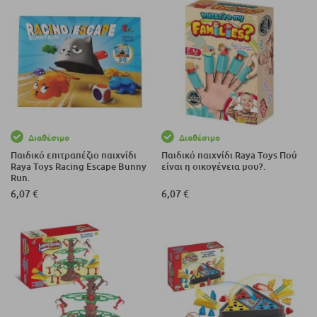
Διαθέσιμο
Διαθέσιμο
Παιδικό επιτραπέζιο παιχνίδι
Παιδικό παιχνίδι Raya Toys Πού
Raya Toys Racing Escape Bunny
είναι η οικογένεια μου?.
Run.
6,07 €
6,07 €