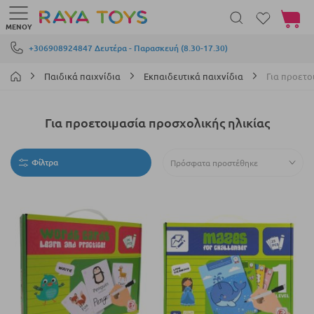
Το καλά
ΜΕΝΟΎ
Μετάβαση στο περιεχόμενο
+306908924847 Δευτέρα - Παρασκευή (8.30-17.30)
Παιδικά παιχνίδια
Εκπαιδευτικά παιχνίδια
Για προετο
Για προετοιμασία προσχολικής ηλικίας
Φίλτρα