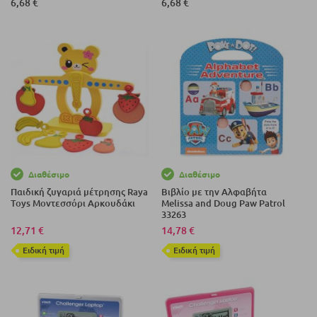
6,68 €
6,68 €
Διαθέσιμο
Διαθέσιμο
Παιδική ζυγαριά μέτρησης Raya
Βιβλίο με την Αλφαβήτα
Toys Μοντεσσόρι Αρκουδάκι
Melissa and Doug Paw Patrol
33263
12,71 €
14,78 €
Eιδική τιμή
Eιδική τιμή