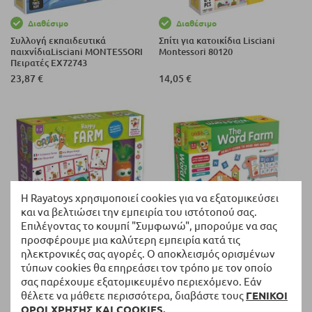
Διαθέσιμο
Διαθέσιμο
Συλλογή εκπαιδευτικά
Σπίτι για κατοικίδια Lisciani
παιχνίδιαLisciani MONTESSORI
Montessori 80120
Πειρατές EX72743
23,87 €
14,05 €
Η Rayatoys χρησιμοποιεί cookies για να εξατομικεύσει
και να βελτιώσει την εμπειρία του ιστότοπού σας.
Επιλέγοντας το κουμπί "Συμφωνώ", μπορούμε να σας
προσφέρουμε μια καλύτερη εμπειρία κατά τις
Διαθέσιμο
Διαθέσιμο
ηλεκτρονικές σας αγορές. Ο αποκλεισμός ορισμένων
Εκπαιδευτικό παιχνίδι Lisciani
Φάρμα των λέξεων Lisciani
τύπων cookies θα επηρεάσει τον τρόπο με τον οποίο
CAROTINA Χαρούμενη φάρμα
CAROTINA PLUS 50062
σας παρέχουμε εξατομικευμένο περιεχόμενο. Εάν
με μαγικό στυλό
θέλετε να μάθετε περισσότερα, διαβάστε τους
ΓΕΝΙΚΟΙ
16,50 €
8,54 €
ΟΡΟΙ ΧΡΗΣΗΣ ΚΑΙ COOKIES.