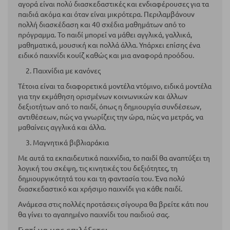
αγορά είναι πολύ διασκεδαστικές και ενδιαφέρουσες για τα
παιδιά ακόμα και όταν είναι μικρότερα. Περιλαμβάνουν
πολλή διασκέδαση και 40 σχέδια μαθημάτων από το
πρόγραμμα. Το παιδί μπορεί να μάθει αγγλικά, γαλλικά,
μαθηματικά, μουσική και πολλά άλλα. Υπάρχει επίσης ένα
ειδικό παιχνίδι κουίζ καθώς και μια αναφορά προόδου.
2. Παιχνίδια με κανόνες
Τέτοια είναι τα διαφορετικά μοντέλα ντόμινο, ειδικά μοντέλα
για την εκμάθηση ορισμένων κοινωνικών και άλλων
δεξιοτήτων από το παιδί, όπως η δημιουργία συνδέσεων,
αντιθέσεων, πώς να γνωρίζεις την ώρα, πώς να μετράς, να
μαθαίνεις αγγλικά και άλλα.
3. Μαγνητικά βιβλιαράκια
Με αυτά τα εκπαιδευτικά παιχνίδια, το παιδί θα αναπτύξει τη
λογική του σκέψη, τις κινητικές του δεξιότητες, τη
δημιουργικότητά του και τη φαντασία του. Ένα πολύ
διασκεδαστικό και χρήσιμο παιχνίδι για κάθε παιδί.
Ανάμεσα στις πολλές προτάσεις σίγουρα θα βρείτε κάτι που
θα γίνει το αγαπημένο παιχνίδι του παιδιού σας.