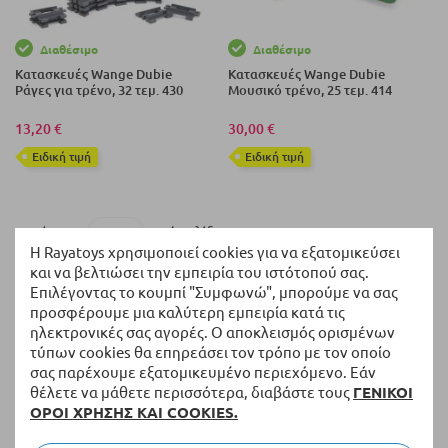
Διαθέσιμο
Διαθέσιμο
Κατασκευές Wange Dubie
Κατασκευές Wange Dubie
Ράγες για τρένο, 32 τεμ. 430
Μουσικό τρένο, 25 τεμ. 414
13,20 €
30,00 €
Eιδική τιμή
Eιδική τιμή
ανά σελίδα
Εμφάνιση
Η Rayatoys χρησιμοποιεί cookies για να εξατομικεύσει
και να βελτιώσει την εμπειρία του ιστότοπού σας.
Επιλέγοντας το κουμπί "Συμφωνώ", μπορούμε να σας
Επιστροφή και ανταλλαγή
προσφέρουμε μια καλύτερη εμπειρία κατά τις
14 ημέρες δικαίωμα επιστροφής χωρίς επιπλέον
ηλεκτρονικές σας αγορές. Ο αποκλεισμός ορισμένων
ερωτήσεις
τύπων cookies θα επηρεάσει τον τρόπο με τον οποίο
σας παρέχουμε εξατομικευμένο περιεχόμενο. Εάν
Δωρεάν αποστολή
θέλετε να μάθετε περισσότερα, διαβάστε τους
ΓΕΝΙΚΟΙ
ΟΡΟΙ ΧΡΗΣΗΣ ΚΑΙ COOKIES.
Για παραγγελίες άνω των 50 EUR*