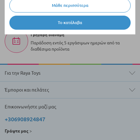
Μάθε περισσότερα
100.000+ προϊόντα
Μια ποικιλία από πρωτότυπα προϊόντα πάντα σε
απόθεμα
Το κατάλαβα
Γρήγορη διανομή
Παράδοση εντός 5 εργάσιμων ημερών από τα
διαθέσιμα προϊόντα
Για την Raya Toys
Έμποροι και πελάτες
Επικοινωνήστε μαζί μας
+306908924847
Γράψτε μας
>