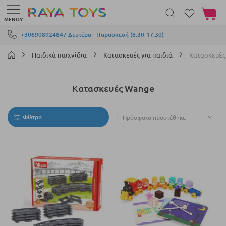
Το καλά
ΜΕΝΟΎ
Μετάβαση στο περιεχόμενο
+306908924847 Δευτέρα - Παρασκευή (8.30-17.30)
Παιδικά παιχνίδια
Κατασκευές για παιδιά
Κατασκευές
Κατασκευές Wange
Φίλτρα