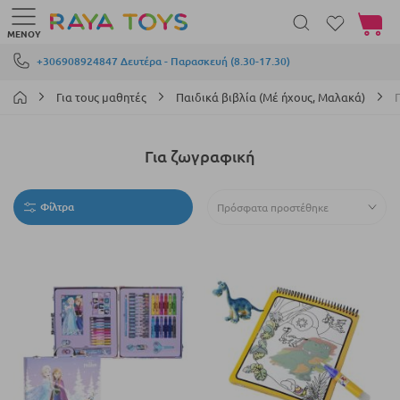
Το καλά
ΜΕΝΟΎ
Μετάβαση στο περιεχόμενο
+306908924847 Δευτέρα - Παρασκευή (8.30-17.30)
Για τους μαθητές
Παιδικά βιβλία (Μέ ήχους, Μαλακά)
Για ζωγραφική
Φίλτρα