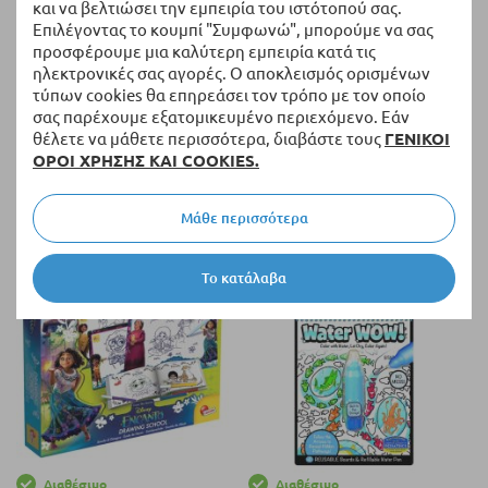
και να βελτιώσει την εμπειρία του ιστότοπού σας.
Επιλέγοντας το κουμπί "Συμφωνώ", μπορούμε να σας
προσφέρουμε μια καλύτερη εμπειρία κατά τις
ηλεκτρονικές σας αγορές. Ο αποκλεισμός ορισμένων
τύπων cookies θα επηρεάσει τον τρόπο με τον οποίο
σας παρέχουμε εξατομικευμένο περιεχόμενο. Εάν
Διαθέσιμο
Διαθέσιμο
θέλετε να μάθετε περισσότερα, διαβάστε τους
ΓΕΝΙΚΟΙ
ΟΡΟΙ ΧΡΗΣΗΣ ΚΑΙ COOKIES.
Άλμπουμ σκίτσων Lisciani
Σετ ζωγραφικής και
Monster High Monster Hug.
χρωματισμού Lisciani Frozen
σε σακίδιο.
Μάθε περισσότερα
10,37 €
22,03 €
Το κατάλαβα
Διαθέσιμο
Διαθέσιμο