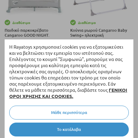
Διαθέσιμο
Διαθέσιμο
Παιδικό παρκοκρέβατο
Κούνια μωρού Cangaroo Baby
Cangaroo GOOD NIGHT.
Swing+ ηλεκτρική
Η Rayatoys χρησιμοποιεί cookies για να εξατομικεύσει
118,98 €
106,20 €
από
και να βελτιώσει την εμπειρία του ιστότοπού σας.
Επιλέγοντας το κουμπί "Συμφωνώ", μπορούμε να σας
προσφέρουμε μια καλύτερη εμπειρία κατά τις
ηλεκτρονικές σας αγορές. Ο αποκλεισμός ορισμένων
τύπων cookies θα επηρεάσει τον τρόπο με τον οποίο
σας παρέχουμε εξατομικευμένο περιεχόμενο. Εάν
θέλετε να μάθετε περισσότερα, διαβάστε τους
ΓΕΝΙΚΟΙ
ΟΡΟΙ ΧΡΗΣΗΣ ΚΑΙ COOKIES.
Μάθε περισσότερα
Το κατάλαβα