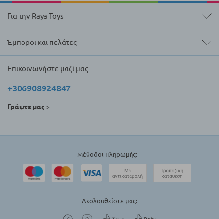
Για την Raya Toys
Έμποροι και πελάτες
Επικοινωνήστε μαζί μας
+306908924847
Γράψτε μας
>
Μέθοδοι Πληρωμής:
Ακολουθείστε μας: