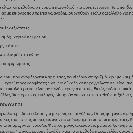
ια κλασική μέθοδος, σε μορφή παιχνιδιού, για συγκέντρωση. Τα ψηφιδω
ίας με εικόνες που πρέπει να αναδημιουργηθούν. Πολύ κατάλληλο για παι
η:
τικές δεξιότητες
ισμός - χεριού και ματιού
ργικότητα
ατολισμός στο χώρο
ώριση χρώματος
α που , που ονομάζονται καρφίτσες, ποικίλλουν σε αριθμό, χρώμα και μ
ι μεγαλύτερες καρφίτσες είναι πιο εύκολο να παραγγείλετε και είναι πιο
αι ευκολότερα και είναι ασφαλέστερα για αυτούς. Εκτός από τα τυπικά 
ι άλλες διαφορετικές επιλογές. Μπορούν να αντικατασταθούν με ξύλινες 
άχνονται
ι η καλύτερη διασκέδαση για μικρούς και μεγάλους. Όπως ήδη αναφέρθηκε
ιδικές τρύπες στις οποίες εισάγονται οι διαφορετικοί τύποι καρφίτσες.
ου αναπαράγονται εύκολα. Φυσικά, μόλις τελειώσετε με αυτά, ξεκινήστε 
εικόνες. Να αναφέρουμε ξανά ότι χάρη στη μέθοδο παραγγελίας αυτού του