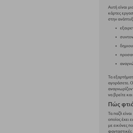
Αυτή είναι μ
κάρτες εργασ
στην ανάπτυξ
εξαιρε
συντον
δημιου
προσαν
αναγν
Τα εξαρτήματ
αγοράσετε. Ο
αναγνωρίζοντ
να βρείτε κα
Πώς φτι
Τα παζλ είνα
οποίος έχει ε
με εικόνες π
φανταστικές 