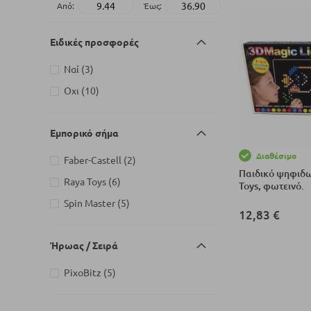
Από:
Έως:
Ειδικές προσφορές
στοιχεία
Ναί
3
στοιχεία
Οχι
10
Εμπορικό σήμα
Διαθέσιμο
στοιχεία
Faber-Castell
2
Παιδικό ψηφιδω
στοιχεία
Raya Toys
6
Toys, φωτεινό.
στοιχεία
Spin Master
5
12,83 €
Προσθήκη στο Κ
Ήρωας / Σειρά
στοιχεία
PixoBitz
5