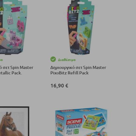
μο
Διαθέσιμο
ό σετ Spin Master
Δημιουργικό σετ Spin Master
tallic Pack.
PixoBitz Refill Pack
16,90 €
το Καλάθι
Προσθήκη στο Καλάθι