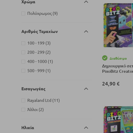
Χρώμα
στοιχεία
Πολύχρωμος
9
Αριθμός Τεμαχίων
στοιχεία
100 - 199
3
στοιχεία
200 - 299
2
Διαθέσιμο
στοιχείο
400 - 1000
1
Δημιουργικό σετ
στοιχείο
500 - 999
1
PixoBitz Creato
24,90 €
Εισαγωγέας
Προσθήκη στο Κ
στοιχεία
Rayaland Ltd
11
στοιχεία
Άλλοι
2
Ηλικία