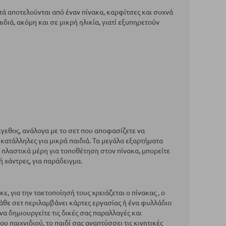
τά αποτελούνται από έναν πίνακα, καρφίτσες και συχνά
διά, ακόμη και σε μικρή ηλικία, γιατί εξυπηρετούν
έγεθος, ανάλογα με το σετ που αποφασίζετε να
 κατάλληλες για μικρά παιδιά. Τα μεγάλα εξαρτήματα
- πλαστικά μέρη για τοποθέτηση στον πίνακα, μπορείτε
ή χάντρες, για παράδειγμα.
, για την τακτοποίησή τους χρειάζεται ο πίνακας , ο
 Κάθε σετ περιλαμβάνει κάρτες εργασίας ή ένα φυλλάδιο
να δημιουργείτε τις δικές σας παραλλαγές και
 παιχνιδιού, το παιδί σας αναπτύσσει τις κινητικές