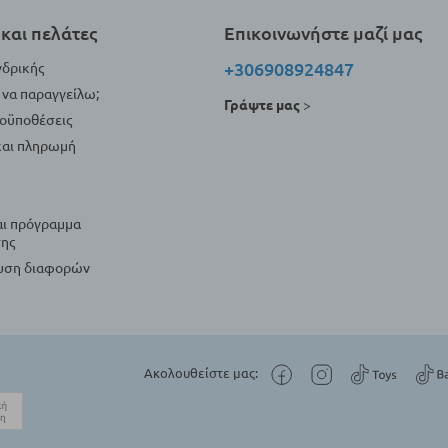
και πελάτες
Επικοινωνήστε μαζί μας
+306908924847
νδρικής
να παραγγείλω;
Γράψτε μας
>
ροϋποθέσεις
αι πληρωμή
αι πρόγραμμα
ης
λυση διαφορών
Ακολουθείστε μας: