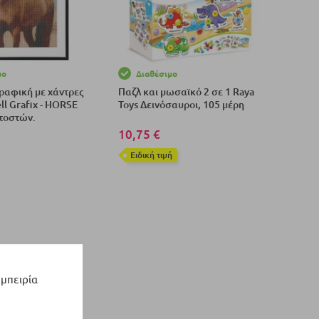
μο
Διαθέσιμο
γραφική με χάντρες
Παζλ και μωσαϊκό 2 σε 1 Raya
ll Grafix - HORSE
Toys Δεινόσαυροι, 105 μέρη
ατοστών.
10,75 €
Eιδική τιμή
το Καλάθι
Προσθήκη στο Καλάθι
εμπειρία