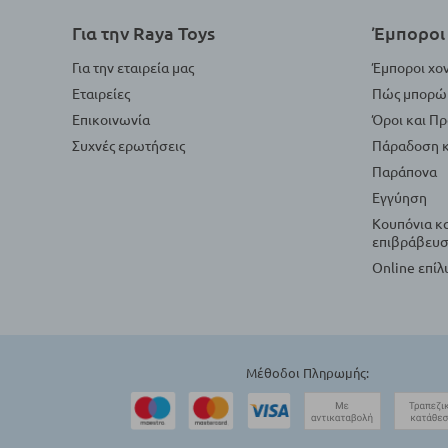
Για την Raya Toys
Έμποροι 
Για την εταιρεία μας
Έμποροι χο
Εταιρείες
Πώς μπορώ 
Επικοινωνία
Όροι και Π
Συχνές ερωτήσεις
Πάραδοση κ
Παράπονα
Εγγύηση
Κουπόνια κ
επιβράβευσ
Online επί
Μέθοδοι Πληρωμής: