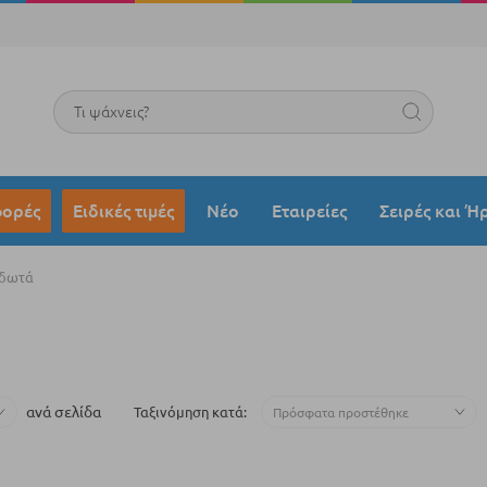
Search
ορές
Ειδικές τιμές
Νέο
Εταιρείες
Σειρές και Ή
δωτά
ανά σελίδα
Ταξινόμηση κατά