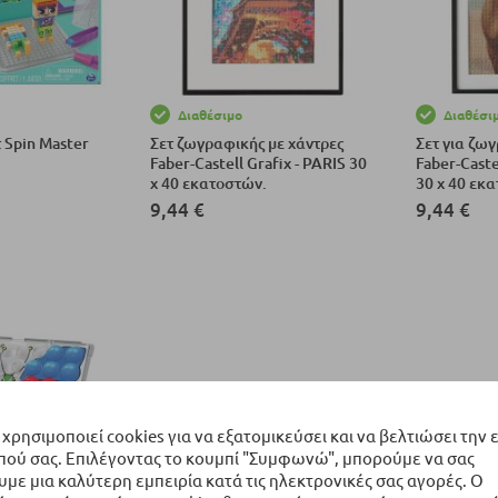
Διαθέσιμο
Διαθέσι
 Spin Master
Σετ ζωγραφικής με χάντρες
Σετ για ζω
Faber-Castell Grafix - PARIS 30
Faber-Caste
x 40 εκατοστών.
30 x 40 εκ
9,44 €
9,44 €
αλάθι
Προσθήκη στο Καλάθι
Προσθήκη σ
 χρησιμοποιεί cookies για να εξατομικεύσει και να βελτιώσει την 
πού σας. Επιλέγοντας το κουμπί "Συμφωνώ", μπορούμε να σας
ε μια καλύτερη εμπειρία κατά τις ηλεκτρονικές σας αγορές. Ο