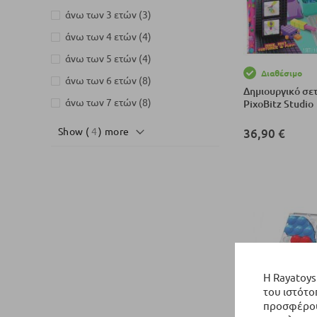
στοιχεία
άνω των 3 ετών
3
στοιχεία
άνω των 4 ετών
4
στοιχεία
άνω των 5 ετών
4
Διαθέσιμο
στοιχεία
άνω των 6 ετών
8
Δημιουργικό σετ
στοιχεία
άνω των 7 ετών
8
PixoBitz Studio
Show (
4
) more
36,90 €
Προσθήκη στο Κ
Η Rayatoys
του ιστότο
προσφέρουμ