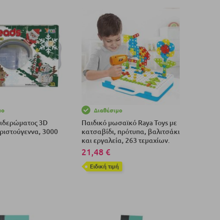
μο
Διαθέσιμο
ιδερώματος 3D
Παιδικό μωσαϊκό Raya Toys με
Χριστούγεννα, 3000
κατσαβίδι, πρότυπα, βαλιτσάκι
και εργαλεία, 263 τεμαχίων.
21,48 €
Eιδική τιμή
το Καλάθι
Προσθήκη στο Καλάθι