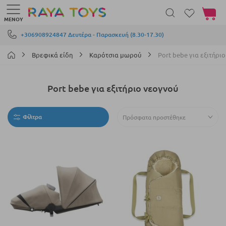
Το καλά
ΜΕΝΟΎ
Μετάβαση στο περιεχόμενο
+306908924847 Δευτέρα - Παρασκευή (8.30-17.30)
Βρεφικά είδη
Καρότσια μωρού
Port bebe για εξιτήρι
Port bebe για εξιτήριο νεογνού
Φίλτρα