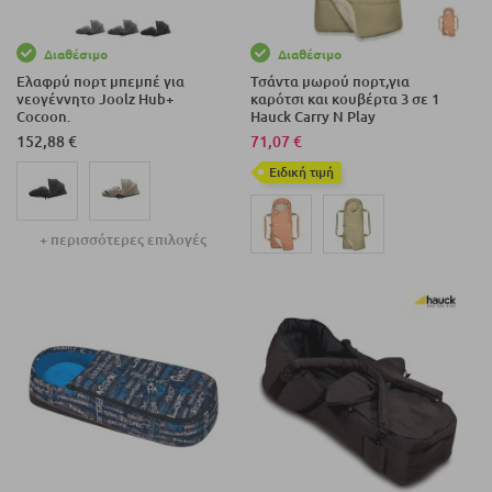
Διαθέσιμο
Διαθέσιμο
Ελαφρύ πορτ μπεμπέ για
Τσάντα μωρού πορτ,για
νεογέννητο Joolz Hub+
καρότσι και κουβέρτα 3 σε 1
Cocoon.
Hauck Carry N Play
152,88 €
71,07 €
Eιδική τιμή
+ περισσότερες επιλογές