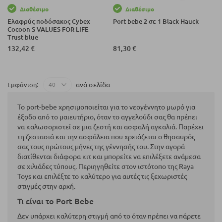
Διαθέσιμο
Διαθέσιμο
Ελαφρύς ποδόσακος Cybex
Port bebe 2 σε 1 Black Hauck
Cocoon S VALUES FOR LIFE
Trust blue
132,42 €
81,30 €
ανά σελίδα
Εμφάνιση
Το port-bebe χρησιμοποιείται για το νεογέννητο μωρό για
έξοδο από το μαιευτήριο, όταν το αγγελούδι σας θα πρέπει
να καλωσοριστεί σε μια ζεστή και ασφαλή αγκαλιά. Παρέχει
τη ζεστασιά και την ασφάλεια που χρειάζεται ο θησαυρός
σας τους πρώτους μήνες της γέννησής του. Στην αγορά
διατίθενται διάφορα κιτ και μπορείτε να επιλέξετε ανάμεσα
σε χιλιάδες τύπους. Περιηγηθείτε στον ιστότοπο της Raya
Toys και επιλέξτε το καλύτερο για αυτές τις ξεχωριστές
στιγμές στην αρχή.
Τι είναι το Port Bebe
Δεν υπάρχει καλύτερη στιγμή από το όταν πρέπει να πάρετε