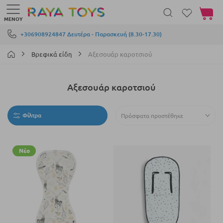
Το καλά
ΜΕΝΟΎ
Μετάβαση στο περιεχόμενο
+306908924847 Δευτέρα - Παρασκευή (8.30-17.30)
Βρεφικά είδη
Αξεσουάρ καροτσιού
Αξεσουάρ καροτσιού
Φίλτρα
Νέο