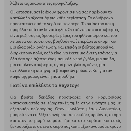
λάβετε τις απαραίτητες προφυλάξεις.
Οι κατασκευαστές έχουν φροντίσει να σας παρέχουν το
κατάλληλο αξεσουάρ για κάθε περίσταση. Το αδιάβροχο
προστατεύει από το νερό και τον αέρα. Το σκίαστρο και η
ομπρέλα - από τον δυνατό ήλιο. Οι τσάντες και οι κουβέρτες
είναι μαζί σας τις δροσερές μέρες του φθινοπώρου και του
χειμώνα και τα σκι σας βοηθούν να ξεπεράσετε ακόμη και
μια ελαφριά χιονόπτωση. Και επειδή οι βόλτες μπορεί να
διαρκέσουν πολύ, καλό είναι να έχετε μια άνετη τσάντα για
όλα όσα χρειάζεστε: ένα μπουκάλι νερό / γάλα, μια πιπίλα,
μια επιπλέον κουβέρτα, υγρά μαντηλάκια, πάνες, μια
ανταλλακτική κατηγορία βρεφικών ρούχων. Και για τον
καφέ της μαμάς είναι η ποτηροθήκη.
Γιατί να επιλέξετε το Rayatoys
Θα βρείτε δεκάδες προσφορές από κορυφαίους
κατασκευαστές σε εξαιρετικές τιμές στην ενότητα μας με
αξεσουάρ πεζοπορίας. Όταν ψωνίζετε μέσω Διαδικτύου,
μπορείτε να επιλέξετε ανάμεσα σε δεκάδες προϊόντα, ακόμα
και όταν το μωρό κοιμάται ήσυχο στο καρότσι και εσείς
ξεκουράζεστε σε ένα σκιερό παγκάκι. Εξοικονομούμε χρόνο