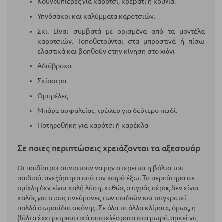
Κουνουπιέρες για καρότσι, κρεβάτι ή κούνια.
Υπνόσακοι και καλύμματα καροτσιών.
Σκι. Είναι συμβατά με ορισμένα από τα μοντέλα
καροτσιών. Τοποθετούνται στα μπροστινά ή πίσω
ελαστικά και βοηθούν στην κίνηση στο χιόνι
Αδιάβροχα
Σκίαστρα
Ομπρέλες
Μπάρα ασφαλείας, τρέιλερ για δεύτερο παιδί.
Ποτηροθήκη για καρότσι ή καρέκλα
Σε ποιες περιπτώσεις χρειάζονται τα αξεσουάρ
Οι παιδίατροι συνιστούν να μην στερείται η βόλτα του
παιδιού, ανεξάρτητα από τον καιρό έξω. Το περπάτημα σε
ομίχλη δεν είναι καλή λύση, καθώς ο υγρός αέρας δεν είναι
καλός για στους πνεύμονες των παιδιών και συγκρατεί
πολλά σωματίδια σκόνης. Σε όλα τα άλλα κλίματα, όμως, η
βόλτα έχει μετριαστικά αποτελέσματα στα μωρά, αρκεί να