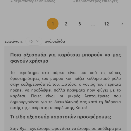
+ περισσότερες επιλογές
+ περισσότερες επιλογές
Σελίδα
Διαβάζετε
Σελίδα
Σελίδα
Σελίδα
1
2
3
...
12
αυτή
ανά σελίδα
Εμφάνιση
τη
Ποια αξεσουάρ για καρότσια μπορούν να μας
στιγμή
φανούν χρήσιμα
τη
Το περπάτημα στο πάρκο είναι μια από τις κύριες
δραστηριότητες του μωρού και παίζει καθοριστικό ρόλο
σελίδα
στην καθημερινότητά του. Ωστόσο, ο γονιός που περπατά
πρέπει να προβλέψει πολλά πράγματα πριν φύγει με το
καρότσι. Ποιες είναι οι μικρές λεπτομέρειες που
δημιουργούνται για τη διευκόλυνσή σας κατά τη διάρκεια
αυτής της ευχάριστης υποχρέωσης; Κοίτα!
Τι είδη αξεσουάρ καροτσιών προσφέρουμε;
Στην Rya Toys έχουμε φροντίσει να έχουμε σε απόθεμα μια