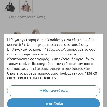
+ περισσότερες επιλογές
Η Rayatoys χρησιμοποιεί cookies για να εξατομικεύσει
και να βελτιώσει την εμπειρία του ιστότοπού σας.
Επιλέγοντας το κουμπί "Συμφωνώ", μπορούμε να σας
προσφέρουμε μια καλύτερη εμπειρία κατά τις
ηλεκτρονικές σας αγορές. Ο αποκλεισμός ορισμένων
τύπων cookies θα επηρεάσει τον τρόπο με τον οποίο
σας παρέχουμε εξατομικευμένο περιεχόμενο. Εάν
θέλετε να μάθετε περισσότερα, διαβάστε τους
ΓΕΝΙΚΟΙ
Διαθέσιμο
Διαθέσιμο
ΟΡΟΙ ΧΡΗΣΗΣ ΚΑΙ COOKIES.
Τσάντα βρεφικών αξεσουάρ
Σετ σεντόνια για καρότσι
Bimbidreams NIZA με
μωρού Bimbidreams BUNNY, 3
αλλαξιέρα.
τεμαχίων, 40 x 80 εκατοστών.
Μάθε περισσότερα
42,95 €
42,95 €
Το κατάλαβα