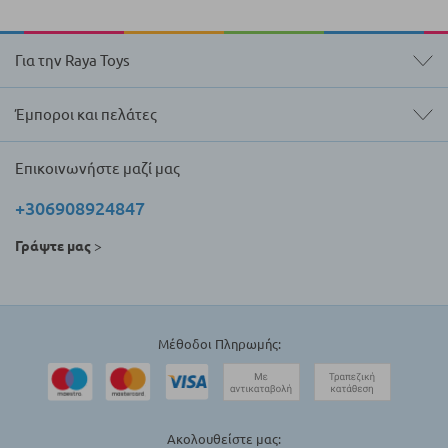
Για την Raya Toys
Έμποροι και πελάτες
Επικοινωνήστε μαζί μας
+306908924847
Γράψτε μας
>
Μέθοδοι Πληρωμής:
Ακολουθείστε μας: