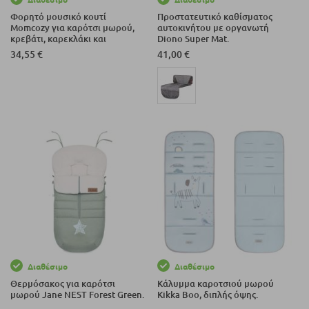
Φορητό μουσικό κουτί
Προστατευτικό καθίσματος
Momcozy για καρότσι μωρού,
αυτοκινήτου με οργανωτή
κρεβάτι, καρεκλάκι και
Diono Super Mat.
εργονομικό μάρσιπο, με φως
34,55 €
41,00 €
και 20 ήχους.
Διαθέσιμο
Διαθέσιμο
Θερμόσακος για καρότσι
Κάλυμμα καροτσιού μωρού
μωρού Jane NEST Forest Green.
Kikka Boo, διπλής όψης.