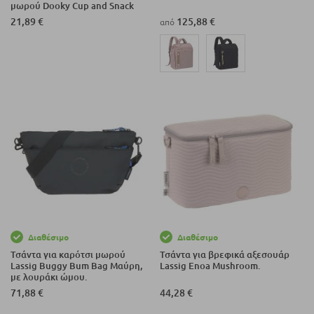
μωρού Dooky Cup and Snack
Holder.
21,89 €
125,88 €
από
Διαθέσιμο
Διαθέσιμο
Τσάντα για καρότσι μωρού
Τσάντα για βρεφικά αξεσουάρ
Lassig Buggy Bum Bag Μαύρη,
Lassig Enoa Mushroom.
με λουράκι ώμου.
71,88 €
44,28 €