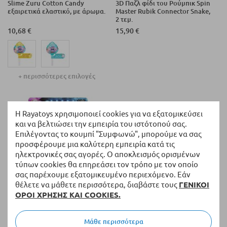
Slime Zuru Cotton Candy
3D Παζλ φίδι του Ρούμπικ Spin
εξαιρετικά ελαστικό, με άρωμα.
Master Rubik Connector Snake,
2 τεμ.
10,68 €
15,90 €
+ περισσότερες επιλογές
Η Rayatoys χρησιμοποιεί cookies για να εξατομικεύσει
και να βελτιώσει την εμπειρία του ιστότοπού σας.
Επιλέγοντας το κουμπί "Συμφωνώ", μπορούμε να σας
προσφέρουμε μια καλύτερη εμπειρία κατά τις
ηλεκτρονικές σας αγορές. Ο αποκλεισμός ορισμένων
τύπων cookies θα επηρεάσει τον τρόπο με τον οποίο
σας παρέχουμε εξατομικευμένο περιεχόμενο. Εάν
θέλετε να μάθετε περισσότερα, διαβάστε τους
ΓΕΝΙΚΟΙ
ΟΡΟΙ ΧΡΗΣΗΣ ΚΑΙ COOKIES.
Διαθέσιμο
Διαθέσιμο
Φωτεινά μπαλάκια Anti-Stress
Σετ παιχνιδιού 4 σε 1 Spin
Raya Toys 3 τεμαχίων.
Master Orbeez Activity Orb
Μάθε περισσότερα