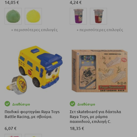
14,05 €
4,24 €
+ περισσότερες επιλογές
+ περισσότερες επιλογές
Διαθέσιμο
Διαθέσιμο
Παιδικό φορτηγάκι Raya Toys
Σετ skateboard για δάχτυλα
Battle Racing, με σβούρα.
Raya Toys, με ράμπα
παιχνιδιού, επιλογή C.
6,07 €
18,35 €