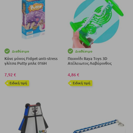
Διαθέσιμο
Διαθέσιμο
Κάνε μόνος Fidget-anti-stress
Παιχνίδι Raya Toys 3D
γλίτσα Putty μπλε 016H
Ατέλειωτος Λαβύρινθος
7,92 €
4,86 €
Eιδική τιμή
Eιδική τιμή