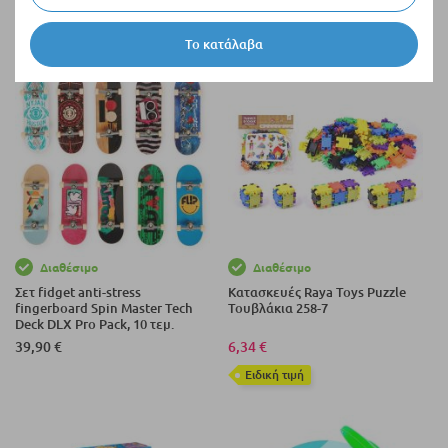
Bundle, 1600 μπαλάκια.
2,33 €
25,90 €
Το κατάλαβα
Διαθέσιμο
Διαθέσιμο
Σετ fidget anti-stress
Κατασκευές Raya Toys Puzzle
fingerboard Spin Master Tech
Τουβλάκια 258-7
Deck DLX Pro Pack, 10 τεμ.
39,90 €
6,34 €
Eιδική τιμή