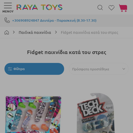
Το καλά
ΜΕΝΟΎ
Μετάβαση στο περιεχόμενο
+306908924847 Δευτέρα - Παρασκευή (8.30-17.30)
Παιδικά παιχνίδια
Fidget παιχνίδια κατά του στρες
Fidget παιχνίδια κατά του στρες
Φίλτρα