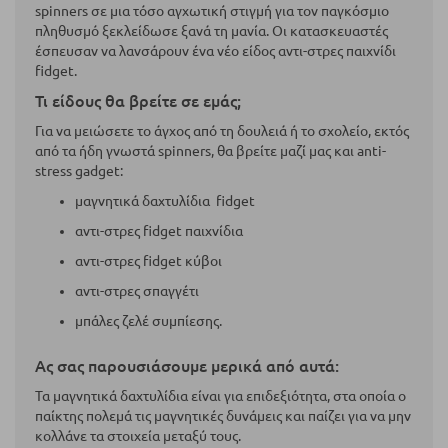
spinners σε μια τόσο αγχωτική στιγμή για τον παγκόσμιο
πληθυσμό ξεκλείδωσε ξανά τη μανία. Οι κατασκευαστές
έσπευσαν να λανσάρουν ένα νέο είδος αντι-στρες παιχνίδι
fidget.
Τι είδους θα βρείτε σε εμάς;
Για να μειώσετε το άγχος από τη δουλειά ή το σχολείο, εκτός
από τα ήδη γνωστά spinners, θα βρείτε μαζί μας και anti-
stress gadget:
μαγνητικά δαχτυλίδια fidget
αντι-στρες fidget παιχνίδια
αντι-στρες fidget κύβοι
αντι-στρες σπαγγέτι
μπάλες ζελέ συμπίεσης.
Ας σας παρουσιάσουμε μερικά από αυτά:
Τα μαγνητικά δαχτυλίδια είναι για επιδεξιότητα, στα οποία ο
παίκτης πολεμά τις μαγνητικές δυνάμεις και παίζει για να μην
κολλάνε τα στοιχεία μεταξύ τους.