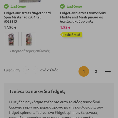
Διαθέσιμο
Διαθέσιμο
Fidget-antistress fingerboard
Fidget-anti-stress παιχνιδάκι
Spin Master 96 χιλ 4 τεμ.
Marble and Mesh μπίλια σε
6028815
διχτάκι σκούρο μπλε
17,90 €
1,92 €
Eιδική τιμή
+ περισσότερες επιλογές
Σελίδα
ανά σελίδα
Εμφάνιση
Διαβάζετε
Σελίδα
1
2
αυτή
Τι είναι τα παιχνίδια fidget;
τη
Η μεγάλη παγκόσμια τρέλα για αυτό το είδος παιχνιδιού
στιγμή
ξεκίνησε πριν από μερικά χρόνια με την κυκλοφορία των
fidget spinners. Τι είναι ένα Fidget spinner; Σε γενικές
τη
γραμμές, μπορούμε να το παρομοιάσουμε με αντλία