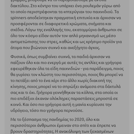
δακτύλου. Στο κέντρο του υπάρχει ένα ρουλεμάν γύρω από
σελίδα
το οποίο περιστρέφονται τα «πτερύγια» του παιχνιδιού. Τα
spinners αποδείχτηκαν πραγματική επιτυχία και άρχισαν να
προσφέρονται σε διαφορετικά χρώματα, σχήματα και
σχέδια. Λόγω της εναλλαγής του, εκατομμύρια άνθρωποι σε
όλο τον κόσμο είδαν αυτόν τον απλό μηχανισμό ως μέσο
αντιμετώπισης του στρες, καθώς και ως χρήσιμο προϊόν για
άτομα που βιώνουν συχνό και ανεξήγητο άγχος.
Φυσικά, όπως συμβαίνει συχνά, τα παιδιά άρχισαν να
παίζουν όλο και πιο ενεργά με αυτές τις αντλίες και γρήγορα
εφευρέθηκαν όλα τα είδη παιχνιδιών - για παράδειγμα, ποιος
θα γυρίσει τον κλώστη του περισσότερο, ποιος θα μπορεί να
το πετάξει από το ένα χέρι στο άλλο χωρίς διακοπή της
κίνησης, ποιος μπορεί να το σπρώξει ανάμεσα στα δάχτυλά
σας και τι όχι. Γρήγορα γεννήθηκαν τα κόλπα, στα οποία οι
πιο επιδέξιοι έκαναν ολόκληρες παραστάσεις μπροστά σε
κοινό. Και όσο πιο γρήγορα αυτή η μανία κυρίευσε την
υδρόγειο, τόσο πιο γρήγορα περνούσε.
Με το ξέσπασμα της πανδημίας το 2020, όλο και
περισσότεροι άνθρωποι έμειναν στο σπίτι και έπρεπε να
βρουν δραστηριότητες. Η ανακάλυψη των ξεχασμένων