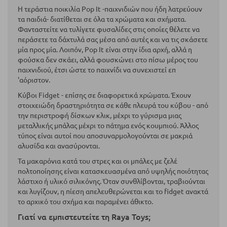
Η τεράστια ποικιλία Pop It -παιχνιδιών που ήδη λατρεύουν
τα παιδιά- διατίθεται σε όλα τα χρώματα και σχήματα.
Φανταστείτε να τυλίγετε φυσαλίδες στις οποίες θέλετε να
περάσετε τα δάχτυλά σας μέσα από αυτές και να τις σκάσετε
μία προς μία. Λοιπόν, Pop It είναι στην ίδια αρχή, αλλά η
φούσκα δεν σκάει, αλλά φουσκώνει στο πίσω μέρος του
παιχνιδιού, έτσι ώστε το παιχνίδι να συνεχιστεί επ
'αόριστον.
Κύβοι Fidget - επίσης σε διαφορετικά χρώματα. Έχουν
στοιχειώδη δραστηριότητα σε κάθε πλευρά του κύβου - από
την περιστροφή δίσκων κλικ, μέχρι το γύρισμα μιας
μεταλλικής μπάλας μέχρι το πάτημα ενός κουμπιού. Άλλος
τύπος είναι αυτοί που αποσυναρμολογούνται σε μακριά
αλυσίδα και ανασύρονται.
Τα μακαρόνια κατά του στρες και οι μπάλες με ζελέ
πολτοποίησης είναι κατασκευασμένα από υψηλής ποιότητας
λάστιχο ή υλικό σιλικόνης. Όταν συνθλίβονται, τραβιούνται
και λυγίζουν, η πίεση απελευθερώνεται και το fidget ανακτά
το αρχικό του σχήμα και παραμένει άθικτο.
Γιατί να εμπιστευτείτε τη Raya Toys;