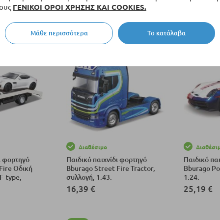
:43.
συλλογή.
τρέιλερ, συ
τους
ΓΕΝΙΚΟΙ ΟΡΟΙ ΧΡΗΣΗΣ ΚΑΙ COOKIES.
9,79 €
17,49 €
αλάθι
Προσθήκη στο Καλάθι
Προσθήκη σ
Μάθε περισσότερα
Το κατάλαβα
Νέο
Νέο
Διαθέσιμο
Διαθέσι
ι φορτηγό
Παιδικό παιχνίδι φορτηγό
Παιδικό παι
Fire Οδική
Bburago Street Fire Tractor,
Bburago Po
F-type,
συλλογή, 1:43.
1:24.
16,39 €
25,19 €
αλάθι
Προσθήκη στο Καλάθι
Προσθήκη σ