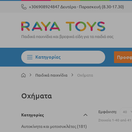
+306908924847 Δευτέρα - Παρασκευή (8.30-17.30)
Κατηγορίες
Προσφ
Παιδικά παιχνίδια
Οχήματα
Οχήματα
Εμφάνιση
Κατηγορίες
Στοιχεία
1
-
40
από
41
στοιχεία
Αυτοκίνητα και μοτοσυκλέτες
181