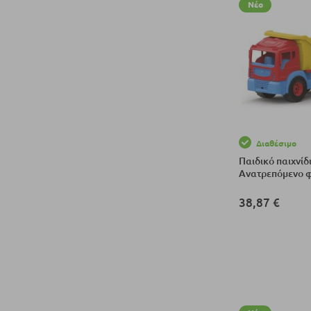
Νέο
Διαθέσιμο
Παιδικό παιχνί
Ανατρεπόμενο φ
38,87 €
Προσθήκη στο Κ