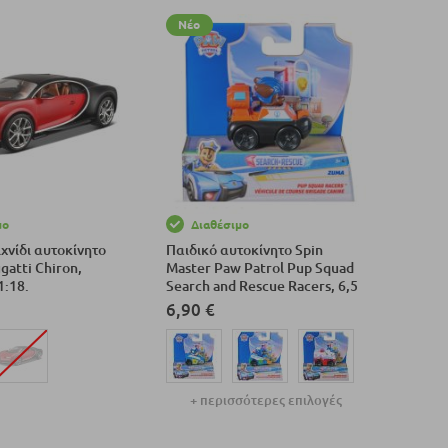
Νέο
μο
Διαθέσιμο
χνίδι αυτοκίνητο
Παιδικό αυτοκίνητο Spin
gatti Chiron,
Master Paw Patrol Pup Squad
1:18.
Search and Rescue Racers, 6,5
εκατοστών.
6,90 €
+ περισσότερες επιλογές
το Καλάθι
Προσθήκη στο Καλάθι