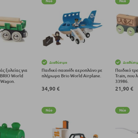
Νέο
Νέο
Διαθέσιμο
Διαθέσι
ς ξυλείας για
Παιδικό παιχνίδι αεροπλάνο με
Παιδικό τρε
 BRIO World
πλήρωμα Brio World Airplane.
Train, που 
 Wagon.
33986.
34,90 €
21,90 €
αλάθι
Προσθήκη στο Καλάθι
Προσθήκη σ
Νέο
Νέο