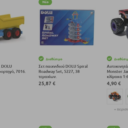
Νέο
Διαθέσιμο
Διαθέσι
δι DOLU
Σετ παιχνιδιού DOLU Spiral
Αυτοκινητά
ορτηγό, 7016.
Roadway Set, 5227, 38
Monster Ja
τεμαχίων.
κλίμακα 1:
25,87 €
4,90 €
αλάθι
Προσθήκη στο Καλάθι
+ περισ
Προσθήκη σ