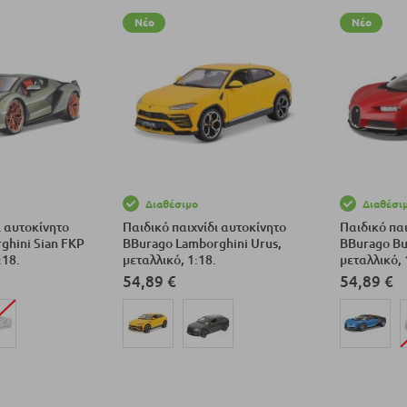
Νέο
Νέο
Διαθέσιμο
Διαθέσι
ι αυτοκίνητο
Παιδικό παιχνίδι αυτοκίνητο
Παιδικό παι
ghini Sian FKP
BBurago Lamborghini Urus,
BBurago Bu
:18.
μεταλλικό, 1:18.
μεταλλικό, 
54,89 €
54,89 €
αλάθι
Προσθήκη στο Καλάθι
Προσθήκη σ