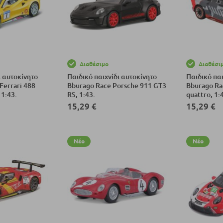
Διαθέσιμο
Διαθέσι
ι αυτοκίνητο
Παιδικό παιχνίδι αυτοκίνητο
Παιδικό παι
Ferrari 488
Bburago Race Porsche 911 GT3
Bburago Ra
 1:43.
RS, 1:43.
quattro, 1:
15,29 €
15,29 €
αλάθι
Προσθήκη στο Καλάθι
Προσθήκη σ
Νέο
Νέο