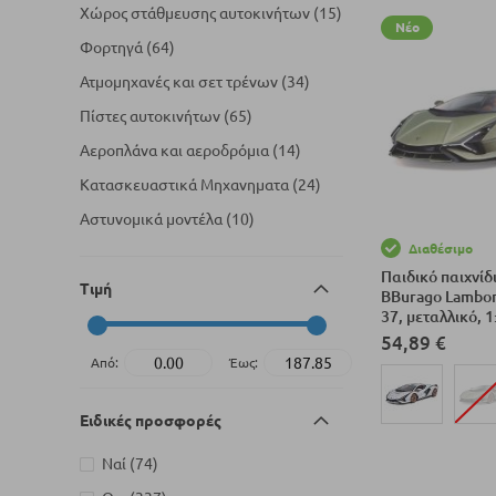
στοιχεία
Χώρος στάθμευσης αυτοκινήτων
15
Νέο
στοιχεία
Φορτηγά
64
στοιχεία
Ατμομηχανές και σετ τρένων
34
στοιχεία
Πίστες αυτοκινήτων
65
στοιχεία
Αεροπλάνα και αεροδρόμια
14
στοιχεία
Κατασκευαστικά Μηχανηματα
24
στοιχεία
Αστυνομικά μοντέλα
10
Διαθέσιμο
στοιχεία
Πυροσβεστικά οχήματα
14
Παιδικό παιχνίδ
Τιμή
BBurago Lambor
37, μεταλλικό, 1
54,89 €
Από:
Έως:
Ειδικές προσφορές
Προσθήκη στο Κ
στοιχεία
Ναί
74