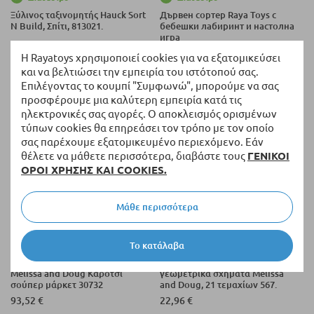
Ξύλινος ταξινομητής Hauck Sort
Дървен сортер Raya Toys с
N Build, Σπίτι, 813021.
бебешки лабиринт и настолна
игра
25,51 €
22,04 €
Η Rayatoys χρησιμοποιεί cookies για να εξατομικεύσει
και να βελτιώσει την εμπειρία του ιστότοπού σας.
Eιδική τιμή
Επιλέγοντας το κουμπί "Συμφωνώ", μπορούμε να σας
προσφέρουμε μια καλύτερη εμπειρία κατά τις
ηλεκτρονικές σας αγορές. Ο αποκλεισμός ορισμένων
τύπων cookies θα επηρεάσει τον τρόπο με τον οποίο
σας παρέχουμε εξατομικευμένο περιεχόμενο. Εάν
θέλετε να μάθετε περισσότερα, διαβάστε τους
ΓΕΝΙΚΟΙ
ΟΡΟΙ ΧΡΗΣΗΣ ΚΑΙ COOKIES.
Μάθε περισσότερα
Το κατάλαβα
Διαθέσιμο
Διαθέσιμο
Ξύλινο παιχνίδι ταξινόμησης
Ξύλινος διαλογέας με
Melissa and Doug Καρότσι
γεωμετρικά σχήματα Melissa
σούπερ μάρκετ 30732
and Doug, 21 τεμαχίων 567.
93,52 €
22,96 €