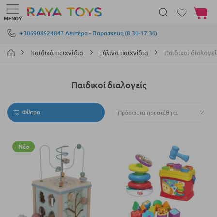
Το καλά
ΜΕΝΟΎ
Μετάβαση στο περιεχόμενο
+306908924847 Δευτέρα - Παρασκευή (8.30-17.30)
Παιδικά παιχνίδια
Ξύλινα παιχνίδια
Παιδικοί διαλογεί
Παιδικοί διαλογείς
Φίλτρα
Νέο