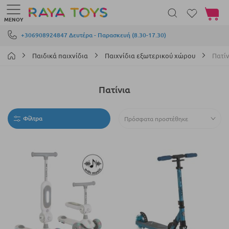
Το καλά
ΜΕΝΟΎ
Μετάβαση στο περιεχόμενο
+306908924847 Δευτέρα - Παρασκευή (8.30-17.30)
Παιδικά παιχνίδια
Παιχνίδια εξωτερικού χώρου
Πατίν
Πατίνια
Φίλτρα