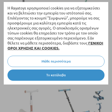
Η Rayatoys χρησιμοποιεί cookies για να εξατομικεύσει
και να βελτιώσει την εμπειρία του ιστότοπού σας.
Επιλέγοντας το κουμπί "Συμφωνώ", μπορούμε να σας
προσφέρουμε μια καλύτερη εμπειρία κατά τις
ηλεκτρονικές σας αγορές. Ο αποκλεισμός ορισμένων
Διαθέσιμο
Διαθέσιμο
τύπων cookies θα επηρεάσει τον τρόπο με τον οποίο
Πατίνι Micro Mini Micro Deluxe
Παιδικό πατίνι 3 σε 1 Micro
σας παρέχουμε εξατομικευμένο περιεχόμενο. Εάν
Glow LED Plus.
Mini2Grow Deluxe Magic LED.
θέλετε να μάθετε περισσότερα, διαβάστε τους
ΓΕΝΙΚΟΙ
ΟΡΟΙ ΧΡΗΣΗΣ ΚΑΙ COOKIES.
107,02 €
115,94 €
125,90 €
136,40 €
Μάθε περισσότερα
Το κατάλαβα
+ περισσότερες επιλογές