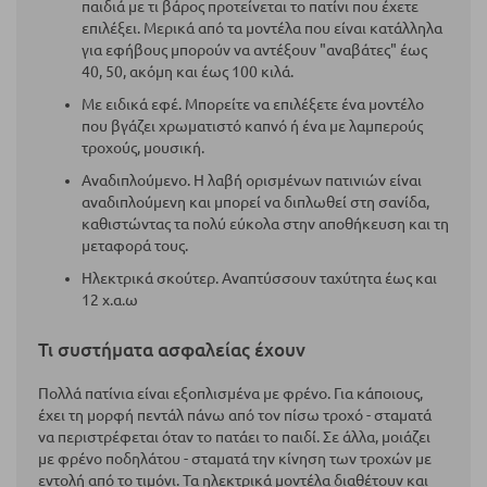
παιδιά με τι βάρος προτείνεται το πατίνι που έχετε
επιλέξει. Μερικά από τα μοντέλα που είναι κατάλληλα
για εφήβους μπορούν να αντέξουν "αναβάτες" έως
40, 50, ακόμη και έως 100 κιλά.
Με ειδικά εφέ. Μπορείτε να επιλέξετε ένα μοντέλο
που βγάζει χρωματιστό καπνό ή ένα με λαμπερούς
τροχούς, μουσική.
Αναδιπλούμενο. Η λαβή ορισμένων πατινιών είναι
αναδιπλούμενη και μπορεί να διπλωθεί στη σανίδα,
καθιστώντας τα πολύ εύκολα στην αποθήκευση και τη
μεταφορά τους.
Ηλεκτρικά σκούτερ. Αναπτύσσουν ταχύτητα έως και
12 χ.α.ω
Τι συστήματα ασφαλείας έχουν
Πολλά πατίνια είναι εξοπλισμένα με φρένο. Για κάποιους,
έχει τη μορφή πεντάλ πάνω από τον πίσω τροχό - σταματά
να περιστρέφεται όταν το πατάει το παιδί. Σε άλλα, μοιάζει
με φρένο ποδηλάτου - σταματά την κίνηση των τροχών με
εντολή από το τιμόνι. Τα ηλεκτρικά μοντέλα διαθέτουν και