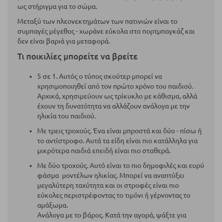
ως στήριγμα για το σώμα.
Μεταξύ των πλεονεκτημάτων των πατινιών είναι το
συμπαγές μέγεθος - χωράνε εύκολα στο πορτμπαγκάζ και
δεν είναι βαριά για μεταφορά.
Τι ποικιλίες μπορείτε να βρείτε
5 σε 1. Αυτός ο τύπος σκούτερ μπορεί να
χρησιμοποιηθεί από τον πρώτο χρόνο του παιδιού.
Αρχικά, χρησιμεύουν ως τρίκυκλο με κάθισμα, αλλά
έχουν τη δυνατότητα να αλλάζουν ανάλογα με την
ηλικία του παιδιού.
Με τρεις τροχούς. Ένα είναι μπροστά και δύο - πίσω ή
το αντίστροφο. Αυτά τα είδη είναι πιο κατάλληλα για
μικρότερα παιδιά επειδή είναι πιο σταθερά.
Με δύο τροχούς. Αυτό είναι το πιο δημοφιλές και ευρύ
φάσμα μοντέλων ηλικίας. Μπορεί να αναπτύξει
μεγαλύτερη ταχύτητα και οι στροφές είναι πιο
εύκολες περιστρέφοντας το τιμόνι ή γέρνοντας το
αμάξωμα.
Ανάλογα με το βάρος. Κατά την αγορά, ψάξτε για