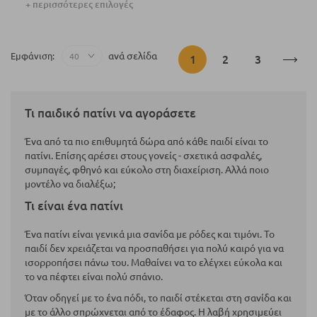
+ περισσότερες επιλογές
Σελίδα
ανά σελίδα
Εμφάνιση
Διαβάζετε
Σελίδα
Σελίδα
1
2
3
αυτή
Τι παιδικό πατίνι να αγοράσετε
τη
Ένα από τα πιο επιθυμητά δώρα από κάθε παιδί είναι το
στιγμή
πατίνι. Επίσης αρέσει στους γονείς - σχετικά ασφαλές,
συμπαγές, φθηνό και εύκολο στη διαχείριση. Αλλά ποιο
τη
μοντέλο να διαλέξω;
σελίδα
Τι είναι ένα πατίνι
Ένα πατίνι είναι γενικά μια σανίδα με ρόδες και τιμόνι. Το
παιδί δεν χρειάζεται να προσπαθήσει για πολύ καιρό για να
ισορροπήσει πάνω του. Μαθαίνει να το ελέγχει εύκολα και
το να πέφτει είναι πολύ σπάνιο.
Όταν οδηγεί με το ένα πόδι, το παιδί στέκεται στη σανίδα και
με το άλλο σπρώχνεται από το έδαφος. Η λαβή χρησιμεύει