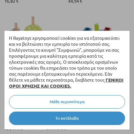
16,82 €
44,94 €
Η Rayatoys χρησιμοποιεί cookies για να εξατομικεύσει
και να βελτιώσει την εμπειρία του ιστότοπού σας.
Επιλέγοντας το κουμπί "Συμφωνώ", μπορούμε να σας
προσφέρουμε μια καλύτερη εμπειρία κατά τις
ηλεκτρονικές σας αγορές. Ο αποκλεισμός ορισμένων
τύπων cookies θα επηρεάσει τον τρόπο με τον οποίο
σας παρέχουμε εξατομικευμένο περιεχόμενο. Εάν
Διαθέσιμο
Διαθέσιμο
θέλετε να μάθετε περισσότερα, διαβάστε τους
ΓΕΝΙΚΟΙ
Ξύλινο βρεφικό παιχνίδι Raya
Φιγούρες ξύλινες για
ΟΡΟΙ ΧΡΗΣΗΣ ΚΑΙ COOKIES.
Toys Ημέρα & Νύχτα, 48
τοποθέτηση ανάλογα με το
προκλήσεις.
σχήμα και το χρώμα Melissa
and Doug 10582
16,15 €
24,49 €
Μάθε περισσότερα
Eιδική τιμή
Το κατάλαβα
ανά σελίδα
Εμφάνιση