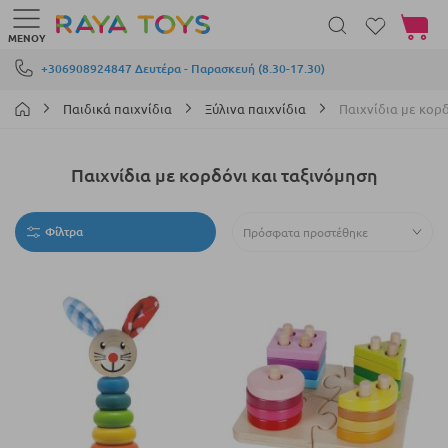
Το καλά
ΜΕΝΟΎ
Μετάβαση στο περιεχόμενο
+306908924847 Δευτέρα - Παρασκευή (8.30-17.30)
Παιδικά παιχνίδια
Ξύλινα παιχνίδια
Παιχνίδια με κορδ
Παιχνίδια με κορδόνι και ταξινόμηση
Φίλτρα