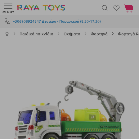
Το καλά
ΜΕΝΟΎ
Μετάβαση στο περιεχόμενο
+306908924847 Δευτέρα - Παρασκευή (8.30-17.30)
Παιδικά παιχνίδια
Οχήματα
Φορτηγά
Φορτηγά R
Μετάβαση
στο
τέλος
της
συλλογής
εικόνων