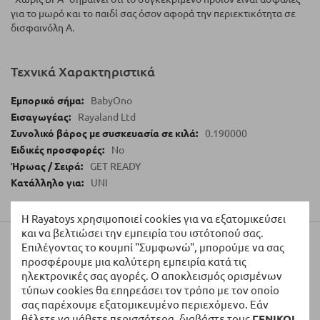
για το μωρό και το παιδί σας όσον αφορά την περιεκτικότητα σε
δισφαινόλη Α.
Τεχνικά Χαρακτηριστικά
BabyOno
Rayaland Ltd
0.190000
No
GET READY
UNI
Η Rayatoys χρησιμοποιεί cookies για να εξατομικεύσει
και να βελτιώσει την εμπειρία του ιστότοπού σας.
Αξιολογήσεις
Επιλέγοντας το κουμπί "Συμφωνώ", μπορούμε να σας
προσφέρουμε μια καλύτερη εμπειρία κατά τις
ηλεκτρονικές σας αγορές. Ο αποκλεισμός ορισμένων
Γράψτε τη Δική σας Αξιολόγηση:
τύπων cookies θα επηρεάσει τον τρόπο με τον οποίο
σας παρέχουμε εξατομικευμένο περιεχόμενο. Εάν
Η Βαθμολογία σας
θέλετε να μάθετε περισσότερα, διαβάστε τους
ΓΕΝΙΚΟΙ