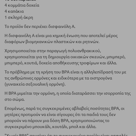
4 κομμάτια δοχεία
4 καπάκια
1 σκληρή άκρη
Το προϊόν δεν περιέχει δισφαινόλη Α.
Η δισφαινόλη Α είναι μια χημική ένωση που αποτελεί μέρος
διαφόρων βιομηχανικών πλαστικών και ρητινών.
Χρησιμοποιείται στην παραγωγή πολυανθρακικού,
χρησιμοποιείται για τη δημιουργία οικιακών σκευών, μπιμπερό,
μπιμπερό, κουτιά, δοχεία αποθήκευσης τροφίμων και άλλα.
Το πρόβλημα με τη χρήση του BPA είναι η αλληλεπίδρασή του με
τις ανθρώπινες ορμόνες και ειδικότερα με τα οιστρογόνα
(γυναικεία σεξουαλική ορμόνη).
Η BPA μιμείται την ορμόνη, η οποία διαταράσσει την ισορροπία της
στο σώμα.
Επομένως, παρά τις συγκεκριμένες αβλαβείς ποσότητες BPA, οι
μητέρες προτιμούν να είναι σίγουρες ότι τα παιδιά τους δεν
μπορούν να πάρουν μια δόση BPA, χρησιμοποιώντας το
συγκεκριμένο μπουκάλι, κουτάλι, μπολ και άλλα.
"Χωρίς BPA" σημαίνει ότι το συγκεκριμένο προϊόν είναι ασφαλές