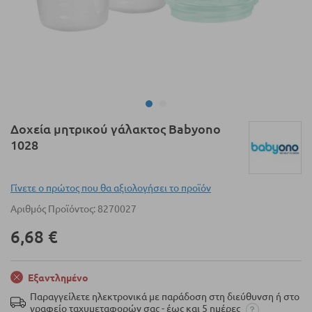
Μετάβαση
Δοχεία μητρικού γάλακτος Babyono
στην
1028
αρχή
της
συλλογής
Γίνετε ο πρώτος που θα αξιολογήσει το προϊόν
εικόνων
Αριθμός Προϊόντος
8270027
6,68 €
Εξαντλημένο
Παραγγείλετε ηλεκτρονικά με παράδοση στη διεύθυνση ή στο
γραφείο ταχυμεταφορών σας - έως και 5 ημέρες