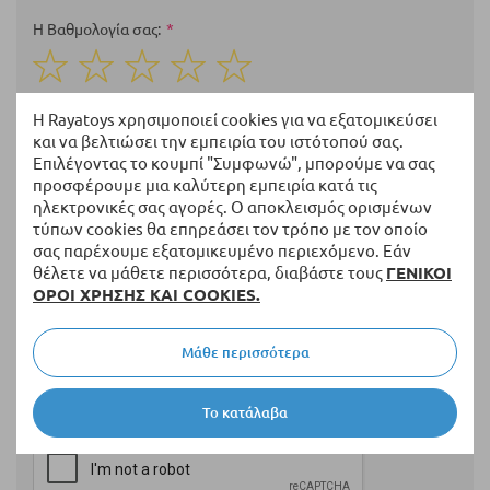
Η Βαθμολογία σας
1
2
3
4
5
star
stars
stars
stars
stars
Ονοματεπώνυμο
Η Rayatoys χρησιμοποιεί cookies για να εξατομικεύσει
και να βελτιώσει την εμπειρία του ιστότοπού σας.
Επιλέγοντας το κουμπί "Συμφωνώ", μπορούμε να σας
προσφέρουμε μια καλύτερη εμπειρία κατά τις
ηλεκτρονικές σας αγορές. Ο αποκλεισμός ορισμένων
Περίληψη
τύπων cookies θα επηρεάσει τον τρόπο με τον οποίο
σας παρέχουμε εξατομικευμένο περιεχόμενο. Εάν
θέλετε να μάθετε περισσότερα, διαβάστε τους
ΓΕΝΙΚΟΙ
ΟΡΟΙ ΧΡΗΣΗΣ ΚΑΙ COOKIES.
Αξιολόγηση
Μάθε περισσότερα
Το κατάλαβα