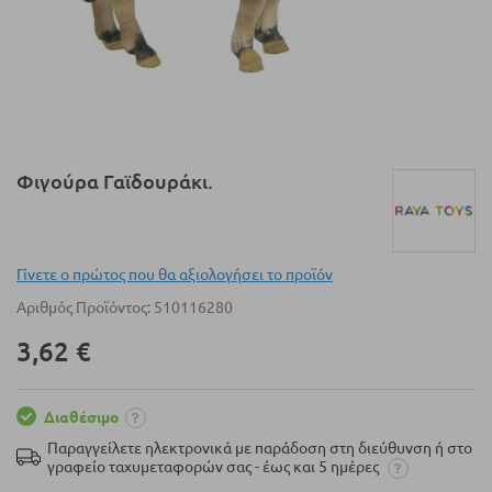
Μετάβαση
Φιγούρα Γαϊδουράκι.
στην
αρχή
της
συλλογής
Γίνετε ο πρώτος που θα αξιολογήσει το προϊόν
εικόνων
Αριθμός Προϊόντος
510116280
3,62 €
Διαθέσιμο
Παραγγείλετε ηλεκτρονικά με παράδοση στη διεύθυνση ή στο
γραφείο ταχυμεταφορών σας - έως και 5 ημέρες