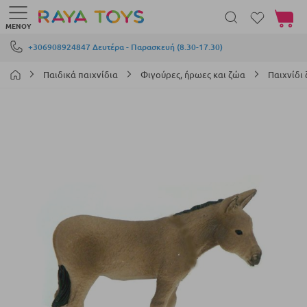
Το καλά
ΜΕΝΟΎ
Μετάβαση στο περιεχόμενο
+306908924847 Δευτέρα - Παρασκευή (8.30-17.30)
Παιδικά παιχνίδια
Φιγούρες, ήρωες και ζώα
Παιχνίδι
Μετάβαση
στο
τέλος
της
συλλογής
εικόνων