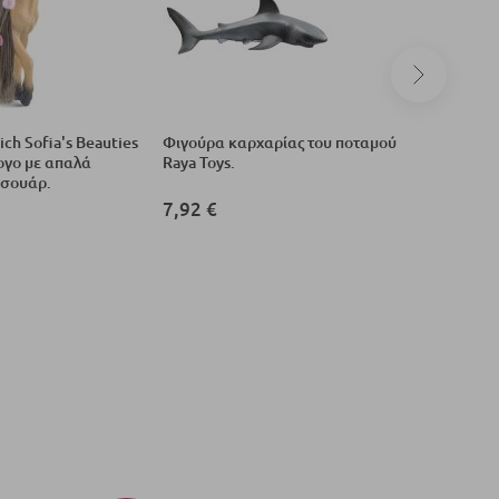
ch Sofia's Beauties
Φιγούρα καρχαρίας του ποταμού
Φιγούρα
ογο με απαλά
Raya Toys.
Λαμπερό 
εσουάρ.
Highland.
7,92 €
2,12 €