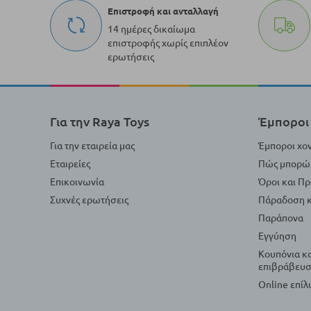
Επιστροφή και ανταλλαγή
14 ημέρες δικαίωμα
επιστροφής χωρίς επιπλέον
ερωτήσεις
Για την Raya Toys
Έμποροι 
Για την εταιρεία μας
Έμποροι χο
Εταιρείες
Πώς μπορώ 
Επικοινωνία
Όροι και Π
Συχνές ερωτήσεις
Πάραδοση κ
Παράπονα
Εγγύηση
Κουπόνια κ
επιβράβευσ
Online επί