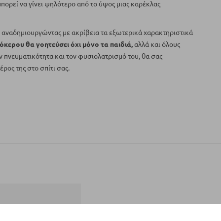
μπορεί να γίνει ψηλότερο από το ύψος μιας καρέκλας
αναδημιουργώντας με ακρίβεια τα εξωτερικά χαρακτηριστικά
νόκερου θα γοητεύσει όχι μόνο τα παιδιά,
αλλά και όλους
ν πνευματικότητα και τον φυσιολατρισμό του, θα σας
ρος της στο σπίτι σας.