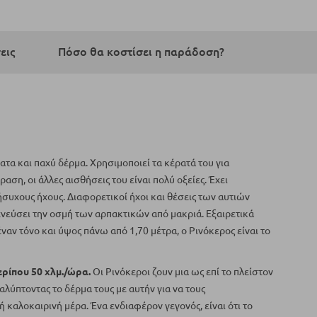
εις
Πόσο θα κοστίσει η παράδοση?
τα και παχύ δέρμα. Χρησιμοποιεί τα κέρατά του για
αση, οι άλλες αισθήσεις του είναι πολύ οξείες. Έχει
 ήσυχους ήχους. Διαφορετικοί ήχοι και θέσεις των αυτιών
χνεύσει την οσμή των αρπακτικών από μακριά. Εξαιρετικά
ναν τόνο και ύψος πάνω από 1,70 μέτρα, ο Ρινόκερος είναι το
ερίπου 50 χλμ./ώρα.
Οι Ρινόκεροι ζουν μια ως επί το πλείστον
λύπτοντας το δέρμα τους με αυτήν για να τους
ή καλοκαιρινή μέρα. Ένα ενδιαφέρον γεγονός, είναι ότι το