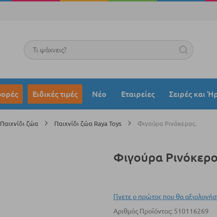
Search
ορές
Ειδικές τιμές
Νέο
Εταιρείες
Σειρές και Ή
Παιχνίδι ζώα
Παιχνίδι ζώα Raya Toys
Φιγούρα Ρινόκερος.
Φιγούρα Ρινόκερο
Γίνετε ο πρώτος που θα αξιολογήσ
Αριθμός Προϊόντος
510116269