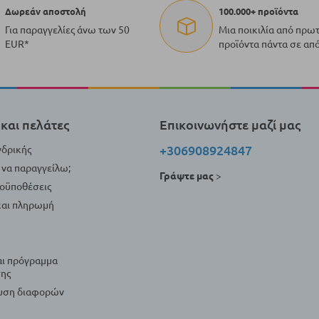
Δωρεάν αποστολή
100.000+ προϊόντα
Για παραγγελίες άνω των 50
Μια ποικιλία από πρω
EUR*
προϊόντα πάντα σε απ
και πελάτες
Επικοινωνήστε μαζί μας
+306908924847
νδρικής
να παραγγείλω;
Γράψτε μας
>
ροϋποθέσεις
αι πληρωμή
αι πρόγραμμα
ης
λυση διαφορών