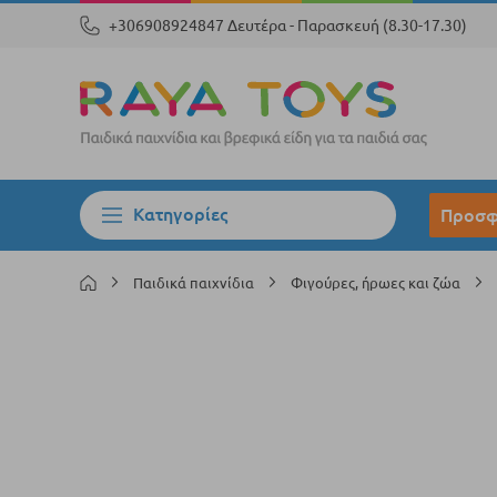
+306908924847 Δευτέρα - Παρασκευή (8.30-17.30)
Κατηγορίες
Προσφ
Παιδικά παιχνίδια
Φιγούρες, ήρωες και ζώα
Μετάβαση
στο
τέλος
της
συλλογής
εικόνων