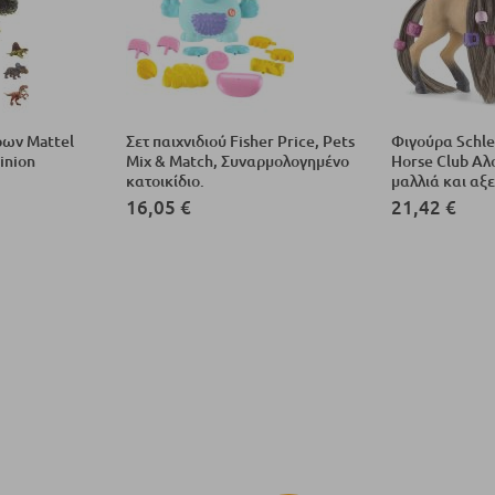
ρων Mattel
Σετ παιχνιδιού Fisher Price, Pets
Φιγούρα Schlei
inion
Mix & Match, Συναρμολογημένο
Horse Club Αλ
κατοικίδιο.
μαλλιά και αξ
16,05 €
21,42 €