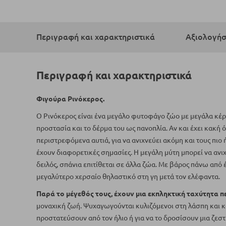
Μετάβαση
στην
αρχή
Περιγραφή και χαρακτηριστικά
Αξιολογήσ
της
συλλογής
εικόνων
Περιγραφή και χαρακτηριστικά
Φιγούρα Ρινόκερος.
Ο Ρινόκερος είναι ένα μεγάλο φυτοφάγο ζώο με μεγάλα κέρα
προστασία και το δέρμα του ως πανοπλία. Αν και έχει κακή όρ
περιστρεφόμενα αυτιά, για να ανιχνεύει ακόμη και τους πιο
έχουν διαφορετικές σημασίες. Η μεγάλη μύτη μπορεί να ανι
δειλός, σπάνια επιτίθεται σε άλλα ζώα. Με βάρος πάνω από έ
μεγαλύτερο χερσαίο θηλαστικό στη γη μετά τον ελέφαντα.
Παρά το μέγεθός τους, έχουν μια εκπληκτική ταχύτητα π
μοναχική ζωή. Ψυχαγωγούνται κυλιζόμενοι στη λάσπη και κα
προστατεύσουν από τον ήλιο ή για να το δροσίσουν μια ζεστ