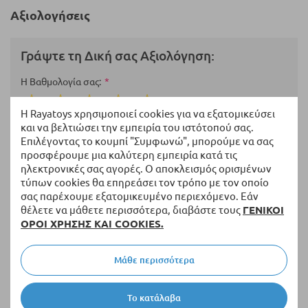
Αξιολογήσεις
Γράψτε τη Δική σας Αξιολόγηση:
Η Βαθμολογία σας
Η Rayatoys χρησιμοποιεί cookies για να εξατομικεύσει
1
2
3
4
5
και να βελτιώσει την εμπειρία του ιστότοπού σας.
star
stars
stars
stars
stars
Ονοματεπώνυμο
Επιλέγοντας το κουμπί "Συμφωνώ", μπορούμε να σας
προσφέρουμε μια καλύτερη εμπειρία κατά τις
ηλεκτρονικές σας αγορές. Ο αποκλεισμός ορισμένων
τύπων cookies θα επηρεάσει τον τρόπο με τον οποίο
σας παρέχουμε εξατομικευμένο περιεχόμενο. Εάν
Περίληψη
θέλετε να μάθετε περισσότερα, διαβάστε τους
ΓΕΝΙΚΟΙ
ΟΡΟΙ ΧΡΗΣΗΣ ΚΑΙ COOKIES.
Αξιολόγηση
Μάθε περισσότερα
Το κατάλαβα