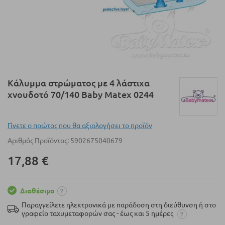
Μετάβαση
Κάλυμμα στρώματος με 4 λάστιχα
στην
χνουδοτό 70/140 Baby Matex 0244
αρχή
της
συλλογής
Γίνετε ο πρώτος που θα αξιολογήσει το προϊόν
εικόνων
Αριθμός Προϊόντος
5902675040679
17,88 €
Διαθέσιμο
Παραγγείλετε ηλεκτρονικά με παράδοση στη διεύθυνση ή στο
γραφείο ταχυμεταφορών σας - έως και 5 ημέρες