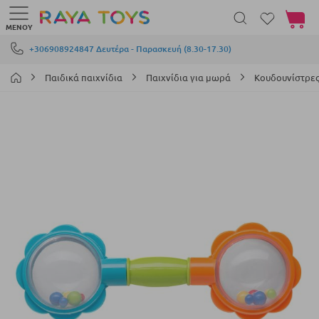
Το καλά
ΜΕΝΟΎ
Μετάβαση στο περιεχόμενο
+306908924847 Δευτέρα - Παρασκευή (8.30-17.30)
Παιδικά παιχνίδια
Παιχνίδια για μωρά
Κουδουνίστρες
Μετάβαση
στο
τέλος
της
συλλογής
εικόνων