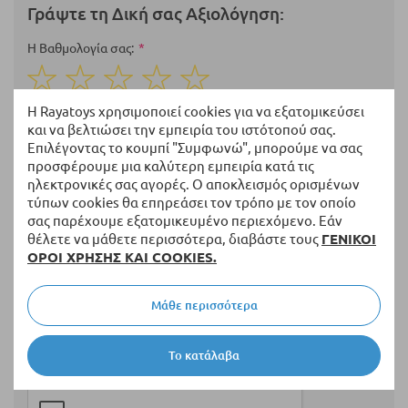
Γράψτε τη Δική σας Αξιολόγηση:
Η Βαθμολογία σας
1
2
3
4
5
Η Rayatoys χρησιμοποιεί cookies για να εξατομικεύσει
star
stars
stars
stars
stars
Ονοματεπώνυμο
και να βελτιώσει την εμπειρία του ιστότοπού σας.
Επιλέγοντας το κουμπί "Συμφωνώ", μπορούμε να σας
προσφέρουμε μια καλύτερη εμπειρία κατά τις
ηλεκτρονικές σας αγορές. Ο αποκλεισμός ορισμένων
Περίληψη
τύπων cookies θα επηρεάσει τον τρόπο με τον οποίο
σας παρέχουμε εξατομικευμένο περιεχόμενο. Εάν
θέλετε να μάθετε περισσότερα, διαβάστε τους
ΓΕΝΙΚΟΙ
ΟΡΟΙ ΧΡΗΣΗΣ ΚΑΙ COOKIES.
Αξιολόγηση
Μάθε περισσότερα
Το κατάλαβα