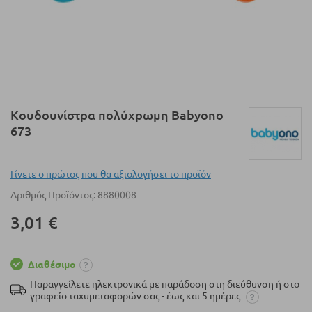
Μετάβαση
Κουδουνίστρα πολύχρωμη Babyono
στην
673
αρχή
της
συλλογής
Γίνετε ο πρώτος που θα αξιολογήσει το προϊόν
εικόνων
Αριθμός Προϊόντος
8880008
3,01 €
Διαθέσιμο
Παραγγείλετε ηλεκτρονικά με παράδοση στη διεύθυνση ή στο
γραφείο ταχυμεταφορών σας - έως και 5 ημέρες