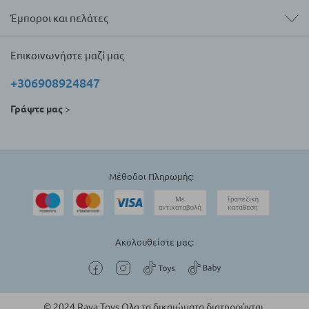
Έμποροι και πελάτες
Επικοινωνήστε μαζί μας
+306908924847
Γράψτε μας
>
Μέθοδοι Πληρωμής:
Ακολουθείστε μας:
© 2024 Raya Toys Ολα τα δικαιώματα διατηρούνται.