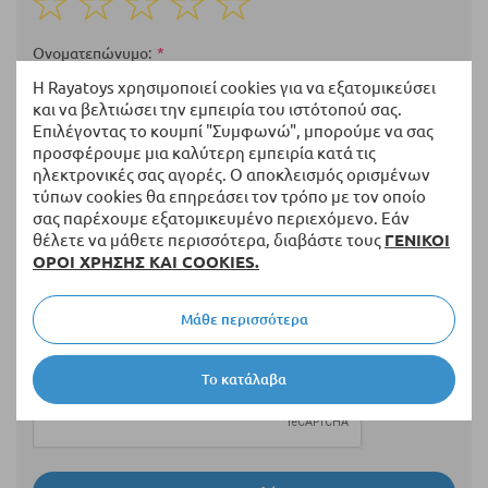
1
2
3
4
5
star
stars
stars
stars
stars
Ονοματεπώνυμο
Η Rayatoys χρησιμοποιεί cookies για να εξατομικεύσει
και να βελτιώσει την εμπειρία του ιστότοπού σας.
Επιλέγοντας το κουμπί "Συμφωνώ", μπορούμε να σας
Περίληψη
προσφέρουμε μια καλύτερη εμπειρία κατά τις
ηλεκτρονικές σας αγορές. Ο αποκλεισμός ορισμένων
τύπων cookies θα επηρεάσει τον τρόπο με τον οποίο
σας παρέχουμε εξατομικευμένο περιεχόμενο. Εάν
θέλετε να μάθετε περισσότερα, διαβάστε τους
ΓΕΝΙΚΟΙ
Αξιολόγηση
ΟΡΟΙ ΧΡΗΣΗΣ ΚΑΙ COOKIES.
Μάθε περισσότερα
Το κατάλαβα