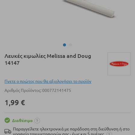
Μετάβαση
Λευκές κιμωλίες Melissa and Doug
στην
14147
αρχή
της
συλλογής
Γίνετε ο πρώτος που θα αξιολογήσει το προϊόν
εικόνων
Αριθμός Προϊόντος
000772141475
1,99 €
Διαθέσιμο
Παραγγείλετε ηλεκτρονικά με παράδοση στη διεύθυνση ή στο
γραφείο ταχυμεταφορών σας - έως και 5 ημέρες