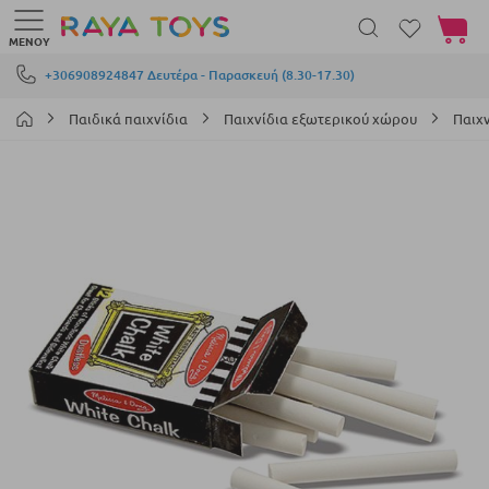
Το καλά
ΜΕΝΟΎ
Μετάβαση στο περιεχόμενο
+306908924847 Δευτέρα - Παρασκευή (8.30-17.30)
Παιδικά παιχνίδια
Παιχνίδια εξωτερικού χώρου
Παιχ
Μετάβαση
στο
τέλος
της
συλλογής
εικόνων