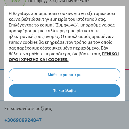
Για παραγγελίες άνω των 50 EUR*
Η Rayatoys χρησιμοποιεί cookies για να εξατομικεύσει
100.000+ προϊόντα
και να βελτιώσει την εμπειρία του ιστότοπού σας.
Επιλέγοντας το κουμπί "Συμφωνώ", μπορούμε να σας
Μια ποικιλία από πρωτότυπα προϊόντα πάντα σε
προσφέρουμε μια καλύτερη εμπειρία κατά τις
απόθεμα
ηλεκτρονικές σας αγορές. Ο αποκλεισμός ορισμένων
τύπων cookies θα επηρεάσει τον τρόπο με τον οποίο
Γρήγορη διανομή
σας παρέχουμε εξατομικευμένο περιεχόμενο. Εάν
Παράδοση εντός 5 εργάσιμων ημερών από τα
θέλετε να μάθετε περισσότερα, διαβάστε τους
ΓΕΝΙΚΟΙ
διαθέσιμα προϊόντα
ΟΡΟΙ ΧΡΗΣΗΣ ΚΑΙ COOKIES.
Μάθε περισσότερα
Για την Raya Toys
Το κατάλαβα
Έμποροι και πελάτες
Επικοινωνήστε μαζί μας
+306908924847