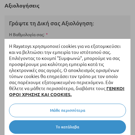
Αξιολογήσεις
Γράψτε τη Δική σας Αξιολόγηση:
Η Βαθμολογία σας
Η Rayatoys χρησιμοποιεί cookies για να εξατομικεύσει
και να βελτιώσει την εμπειρία του ιστότοπού σας.
1
2
3
4
5
Επιλέγοντας το κουμπί "Συμφωνώ", μπορούμε να σας
star
stars
stars
stars
stars
Ονοματεπώνυμο
προσφέρουμε μια καλύτερη εμπειρία κατά τις
ηλεκτρονικές σας αγορές. Ο αποκλεισμός ορισμένων
τύπων cookies θα επηρεάσει τον τρόπο με τον οποίο
σας παρέχουμε εξατομικευμένο περιεχόμενο. Εάν
Περίληψη
θέλετε να μάθετε περισσότερα, διαβάστε τους
ΓΕΝΙΚΟΙ
ΟΡΟΙ ΧΡΗΣΗΣ ΚΑΙ COOKIES.
Μάθε περισσότερα
Αξιολόγηση
Το κατάλαβα