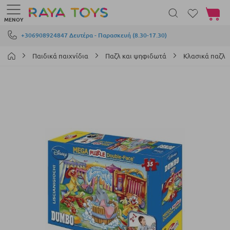
Το καλά
ΜΕΝΟΎ
Μετάβαση στο περιεχόμενο
+306908924847 Δευτέρα - Παρασκευή (8.30-17.30)
Παιδικά παιχνίδια
Παζλ και ψηφιδωτά
Κλασικά παζλ
Μετάβαση
στο
τέλος
της
συλλογής
εικόνων