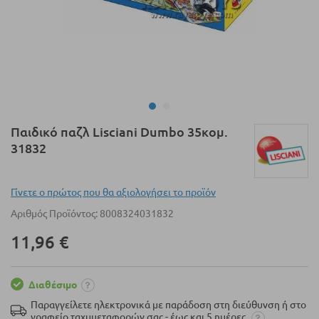
Μετάβαση
Παιδικό παζλ Lisciani Dumbo 35κομ.
στην
31832
αρχή
της
συλλογής
Γίνετε ο πρώτος που θα αξιολογήσει το προϊόν
εικόνων
Αριθμός Προϊόντος
8008324031832
11,96 €
Διαθέσιμο
Παραγγείλετε ηλεκτρονικά με παράδοση στη διεύθυνση ή στο
γραφείο ταχυμεταφορών σας - έως και 5 ημέρες