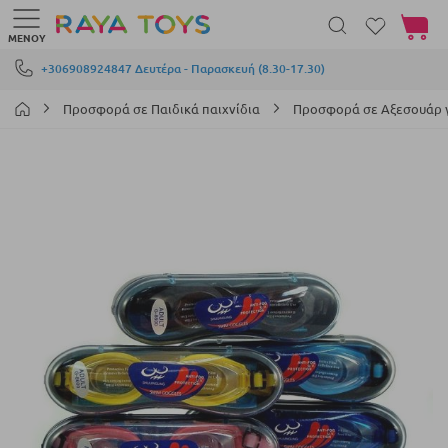
Το καλά
ΜΕΝΟΎ
Μετάβαση στο περιεχόμενο
+306908924847 Δευτέρα - Παρασκευή (8.30-17.30)
Προσφορά σε Παιδικά παιχνίδια
Προσφορά σε Αξεσουάρ γ
Μετάβαση
στο
τέλος
της
συλλογής
εικόνων