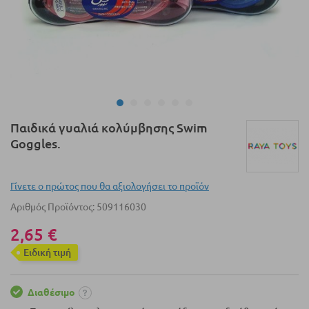
Μετάβαση
Παιδικά γυαλιά κολύμβησης Swim
στην
Goggles.
αρχή
της
συλλογής
Γίνετε ο πρώτος που θα αξιολογήσει το προϊόν
εικόνων
Αριθμός Προϊόντος
509116030
2,65 €
Eιδική τιμή
Διαθέσιμο