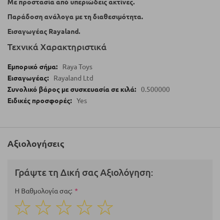
Με προστασία από υπεριώδεις ακτίνες.
Παράδοση ανάλογα με τη διαθεσιμότητα.
Εισαγωγέας Rayaland.
Τεχνικά Χαρακτηριστικά
Raya Toys
Rayaland Ltd
0.500000
Yes
Αξιολογήσεις
Γράψτε τη Δική σας Αξιολόγηση:
Η Βαθμολογία σας
1
2
3
4
5