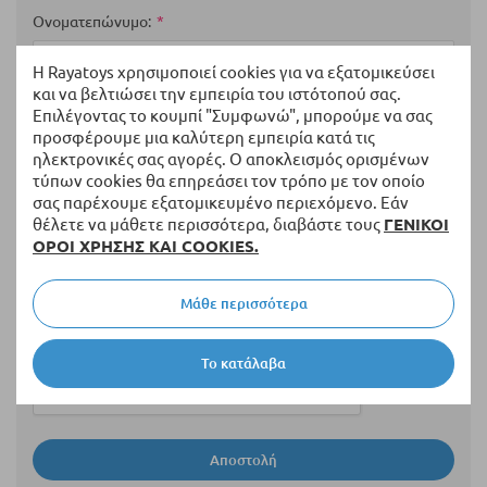
star
stars
stars
stars
stars
Ονοματεπώνυμο
Η Rayatoys χρησιμοποιεί cookies για να εξατομικεύσει
και να βελτιώσει την εμπειρία του ιστότοπού σας.
Επιλέγοντας το κουμπί "Συμφωνώ", μπορούμε να σας
Περίληψη
προσφέρουμε μια καλύτερη εμπειρία κατά τις
ηλεκτρονικές σας αγορές. Ο αποκλεισμός ορισμένων
τύπων cookies θα επηρεάσει τον τρόπο με τον οποίο
σας παρέχουμε εξατομικευμένο περιεχόμενο. Εάν
Αξιολόγηση
θέλετε να μάθετε περισσότερα, διαβάστε τους
ΓΕΝΙΚΟΙ
ΟΡΟΙ ΧΡΗΣΗΣ ΚΑΙ COOKIES.
Μάθε περισσότερα
Το κατάλαβα
Αποστολή