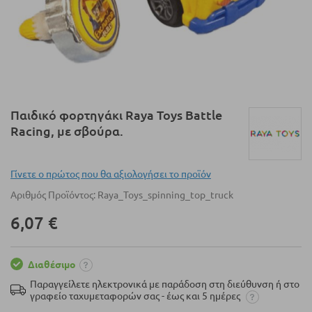
Μετάβαση
Παιδικό φορτηγάκι Raya Toys Battle
στην
Racing, με σβούρα.
αρχή
της
συλλογής
Γίνετε ο πρώτος που θα αξιολογήσει το προϊόν
εικόνων
Αριθμός Προϊόντος
Raya_Toys_spinning_top_truck
6,07 €
Διαθέσιμο
Παραγγείλετε ηλεκτρονικά με παράδοση στη διεύθυνση ή στο
γραφείο ταχυμεταφορών σας - έως και 5 ημέρες