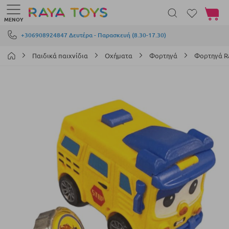
Το καλά
ΜΕΝΟΎ
Μετάβαση στο περιεχόμενο
+306908924847 Δευτέρα - Παρασκευή (8.30-17.30)
Παιδικά παιχνίδια
Οχήματα
Φορτηγά
Φορτηγά R
Μετάβαση
στο
τέλος
της
συλλογής
εικόνων