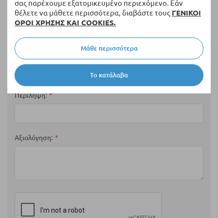
σας παρέχουμε εξατομικευμένο περιεχόμενο. Εάν
θέλετε να μάθετε περισσότερα, διαβάστε τους
ΓΕΝΙΚΟΙ
Η Βαθμολογία σας
ΟΡΟΙ ΧΡΗΣΗΣ ΚΑΙ COOKIES.
1
2
3
4
5
Μάθε περισσότερα
star
stars
stars
stars
stars
Ονοματεπώνυμο
Το κατάλαβα
Περίληψη
Αξιολόγηση