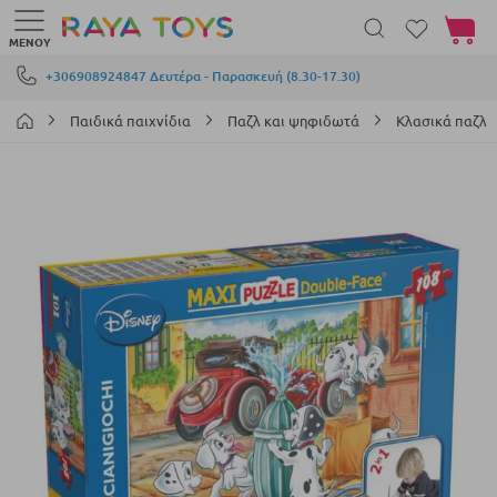
Το καλά
ΜΕΝΟΎ
Μετάβαση στο περιεχόμενο
+306908924847 Δευτέρα - Παρασκευή (8.30-17.30)
Παιδικά παιχνίδια
Παζλ και ψηφιδωτά
Κλασικά παζλ
Μετάβαση
στο
τέλος
της
συλλογής
εικόνων