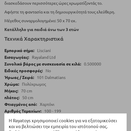
διασκεδάσουν περισσότερες ώρες χρωματίζοντάς το.
Αφήστε τη φαντασία και τη δημιουργικότητά τους ελεύθερη.
Μέγεθος συναρμολογημένο: 50 x 70 εκ.
Κατάλληλο για παιδιά άνω των 3 ετών
Τεχνικά Χαρακτηριστικά
Lisciani
Rayaland Ltd
0.500000
No
101 Dalmatians
Πολύχρωμος
70 cm
50 cm
Χαρτόνι
100 - 199
108
Η Rayatoys χρησιμοποιεί cookies για να εξατομικεύσει
άνω των 5 ετών, άνω των 6 ετών, άνω των 7 ετών
και να βελτιώσει την εμπειρία του ιστότοπού σας.