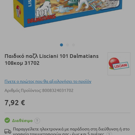
Μετάβαση
Παιδικό παζλ Lisciani 101 Dalmatians
στην
108κομ 31702
αρχή
της
συλλογής
Γίνετε ο πρώτος που θα αξιολογήσει το προϊόν
εικόνων
Αριθμός Προϊόντος
8008324031702
7,92 €
Διαθέσιμο
Παραγγείλετε ηλεκτρονικά με παράδοση στη διεύθυνση ή στο
γραφείο ταχυμεταφορών σας - έως και 5 ημέρες