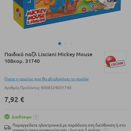
Μετάβαση
Παιδικό παζλ Lisciani Mickey Mouse
στην
108κομ. 31740
αρχή
της
συλλογής
Γίνετε ο πρώτος που θα αξιολογήσει το προϊόν
εικόνων
Αριθμός Προϊόντος
8008324031740
7,92 €
Διαθέσιμο
Παραγγείλετε ηλεκτρονικά με παράδοση στη διεύθυνση ή στο
γραφείο ταχυμεταφορών σας - έως και 5 ημέρες