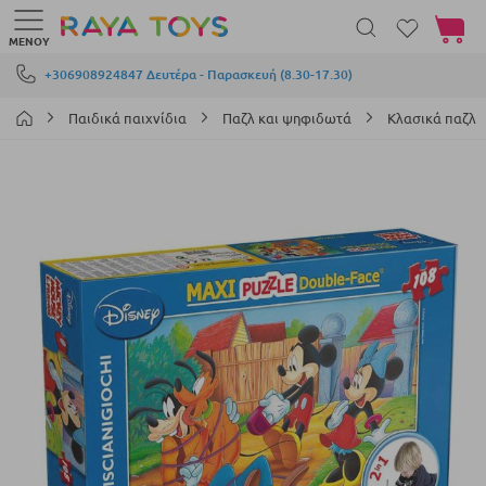
Το καλά
ΜΕΝΟΎ
Μετάβαση στο περιεχόμενο
+306908924847 Δευτέρα - Παρασκευή (8.30-17.30)
Παιδικά παιχνίδια
Παζλ και ψηφιδωτά
Κλασικά παζλ
Μετάβαση
στο
τέλος
της
συλλογής
εικόνων