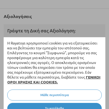
Αξιολογήσεις
Γράψτε τη Δική σας Αξιολόγηση:
Η Βαθμολογία σας
Η Rayatoys χρησιμοποιεί cookies για να εξατομικεύσει
και να βελτιώσει την εμπειρία του ιστότοπού σας.
Επιλέγοντας το κουμπί "Συμφωνώ", μπορούμε να σας
1
2
3
4
5
προσφέρουμε μια καλύτερη εμπειρία κατά τις
star
stars
stars
stars
stars
Ονοματεπώνυμο
ηλεκτρονικές σας αγορές. Ο αποκλεισμός ορισμένων
τύπων cookies θα επηρεάσει τον τρόπο με τον οποίο
σας παρέχουμε εξατομικευμένο περιεχόμενο. Εάν
θέλετε να μάθετε περισσότερα, διαβάστε τους
ΓΕΝΙΚΟΙ
Περίληψη
ΟΡΟΙ ΧΡΗΣΗΣ ΚΑΙ COOKIES.
Μάθε περισσότερα
Αξιολόγηση
Το κατάλαβα