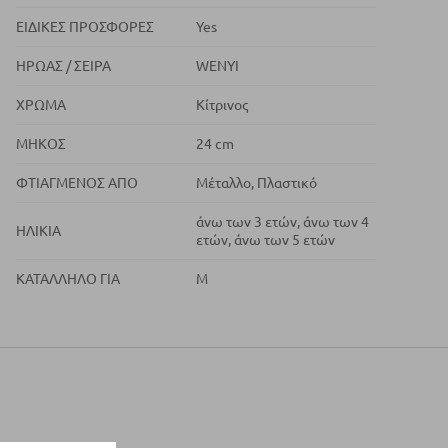
ΕΙΔΙΚΈΣ ΠΡΟΣΦΟΡΈΣ
Yes
ΉΡΩΑΣ / ΣΕΙΡΆ
WENYI
ΧΡΏΜΑ
Κίτρινος
ΜΉΚΟΣ
24 cm
ΦΤΙΑΓΜΈΝΟΣ ΑΠΌ
Μέταλλο, Πλαστικό
άνω των 3 ετών, άνω των 4
ΗΛΙΚΊΑ
ετών, άνω των 5 ετών
ΚΑΤΆΛΛΗΛΟ ΓΙΑ
M