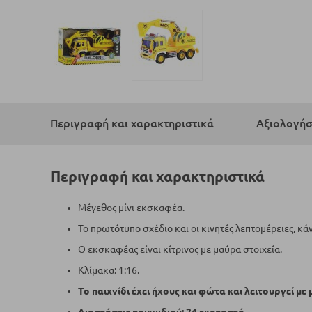
Μετάβαση
στην
αρχή
Περιγραφή και χαρακτηριστικά
Αξιολογήσ
της
συλλογής
εικόνων
Περιγραφή και χαρακτηριστικά
Μέγεθος μίνι εκσκαφέα.
Το πρωτότυπο σχέδιο και οι κινητές λεπτομέρειες, κά
Ο εκσκαφέας είναι κίτρινος με μαύρα στοιχεία.
Κλίμακα: 1:16.
Το παιχνίδι έχει ήχους και φώτα και λειτουργεί με 