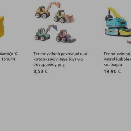
λντόζα X-
Σετ παιχνιδιού μηχανημάτων
Σετ παιχνιδιού
r 151044
κατασκευών Raya Toys για
Patrol Rubble
συναρμολόγηση.
και όχημα.
8,53 €
19,90 €