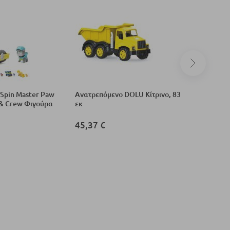
 Spin Master Paw
Ανατρεπόμενο DOLU Κίτρινο, 83
Ανυψωτικ
 & Crew Φιγούρα
εκ
φώτα και
45,37 €
13,33 €