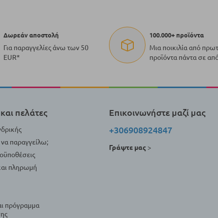
Δωρεάν αποστολή
100.000+ προϊόντα
Για παραγγελίες άνω των 50
Μια ποικιλία από πρω
EUR*
προϊόντα πάντα σε απ
και πελάτες
Επικοινωνήστε μαζί μας
+306908924847
νδρικής
να παραγγείλω;
Γράψτε μας
>
ροϋποθέσεις
αι πληρωμή
αι πρόγραμμα
ης