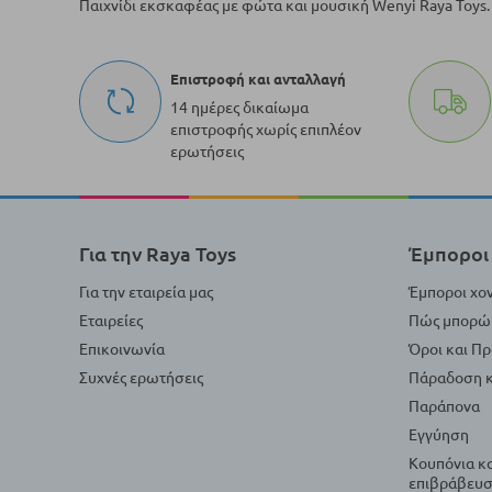
Παιχνίδι εκσκαφέας με φώτα και μουσική Wenyi Raya Toys.
Επιστροφή και ανταλλαγή
14 ημέρες δικαίωμα
επιστροφής χωρίς επιπλέον
ερωτήσεις
Για την Raya Toys
Έμποροι 
Για την εταιρεία μας
Έμποροι χο
Εταιρείες
Πώς μπορώ 
Επικοινωνία
Όροι και Π
Συχνές ερωτήσεις
Πάραδοση κ
Παράπονα
Εγγύηση
Κουπόνια κ
επιβράβευσ