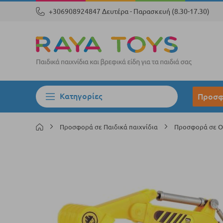
+306908924847 Δευτέρα - Παρασκευή (8.30-17.30)
Κατηγορίες
Προσφ
Προσφορά σε Παιδικά παιχνίδια
Προσφορά σε 
Μετάβαση
στο
τέλος
της
συλλογής
εικόνων