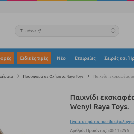
Search
ορές
Ειδικές τιμές
Νέο
Εταιρείες
Σειρές και Ή
Οχήματα
Προσφορά σε Οχήματα Raya Toys
Παιχνίδι εκσκαφέας με
Παιχνίδι εκσκαφέ
Wenyi Raya Toys.
Γίνετε ο πρώτος που θα αξιολογήσ
Αριθμός Προϊόντος
508115296