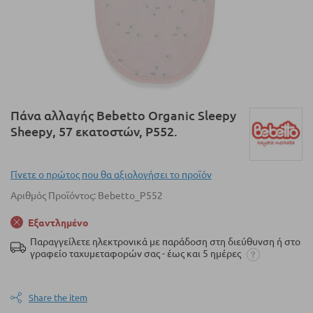
Μετάβαση
Πάνα αλλαγής Bebetto Organic Sleepy
στην
Sheepy, 57 εκατοστών, P552.
αρχή
της
συλλογής
Γίνετε ο πρώτος που θα αξιολογήσει το προϊόν
εικόνων
Αριθμός Προϊόντος
Bebetto_P552
Εξαντλημένο
Παραγγείλετε ηλεκτρονικά με παράδοση στη διεύθυνση ή στο
γραφείο ταχυμεταφορών σας - έως και 5 ημέρες
Share the item