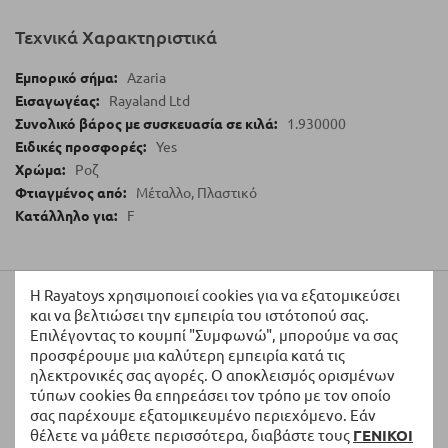
Τεχνικά Χαρακτηριστικά
Azaria
Rayaland Ltd
1.930000
Yes
Ροζ
Μέταλλο, Πλαστικό
F
Η Rayatoys χρησιμοποιεί cookies για να εξατομικεύσει
Αξιολογήσεις
και να βελτιώσει την εμπειρία του ιστότοπού σας.
Επιλέγοντας το κουμπί "Συμφωνώ", μπορούμε να σας
προσφέρουμε μια καλύτερη εμπειρία κατά τις
Γράψτε τη Δική σας Αξιολόγηση:
ηλεκτρονικές σας αγορές. Ο αποκλεισμός ορισμένων
τύπων cookies θα επηρεάσει τον τρόπο με τον οποίο
Η Βαθμολογία σας
σας παρέχουμε εξατομικευμένο περιεχόμενο. Εάν
θέλετε να μάθετε περισσότερα, διαβάστε τους
ΓΕΝΙΚΟΙ