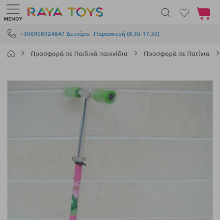
Το καλά
ΜΕΝΟΎ
Μετάβαση στο περιεχόμενο
+306908924847 Δευτέρα - Παρασκευή (8.30-17.30)
Προσφορά σε Παιδικά παιχνίδια
Προσφορά σε Πατίνια
Μετάβαση
στο
τέλος
της
συλλογής
εικόνων