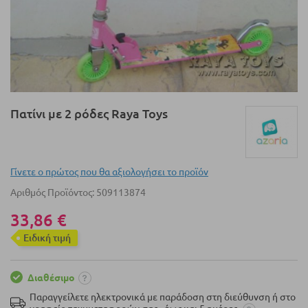
Μετάβαση
Πατίνι με 2 ρόδες Raya Toys
στην
αρχή
της
συλλογής
Γίνετε ο πρώτος που θα αξιολογήσει το προϊόν
εικόνων
Αριθμός Προϊόντος
509113874
33,86 €
Eιδική τιμή
Διαθέσιμο
Παραγγείλετε ηλεκτρονικά με παράδοση στη διεύθυνση ή στο