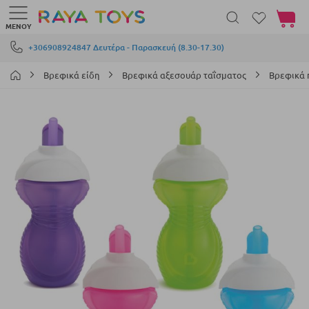
Το καλά
ΜΕΝΟΎ
Μετάβαση στο περιεχόμενο
+306908924847 Δευτέρα - Παρασκευή (8.30-17.30)
Βρεφικά είδη
Βρεφικά αξεσουάρ ταΐσματος
Βρεφικά 
Μετάβαση
στο
τέλος
της
συλλογής
εικόνων