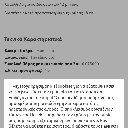
Κατάλληλο για παιδιά άνω των 12 μηνών.
Διαστάσεις κατά προσέγγιση ύψους κούπας 18 εκ.
Τεχνικά Χαρακτηριστικά
Munchkin
Rayaland Ltd
0.075000
No
Η Rayatoys χρησιμοποιεί cookies για να εξατομικεύσει
και να βελτιώσει την εμπειρία του ιστότοπού σας.
Αξιολογήσεις
Επιλέγοντας το κουμπί "Συμφωνώ", μπορούμε να σας
προσφέρουμε μια καλύτερη εμπειρία κατά τις
ηλεκτρονικές σας αγορές. Ο αποκλεισμός ορισμένων
Γράψτε τη Δική σας Αξιολόγηση:
τύπων cookies θα επηρεάσει τον τρόπο με τον οποίο
σας παρέχουμε εξατομικευμένο περιεχόμενο. Εάν
Η Βαθμολογία σας
θέλετε να μάθετε περισσότερα, διαβάστε τους
ΓΕΝΙΚΟΙ