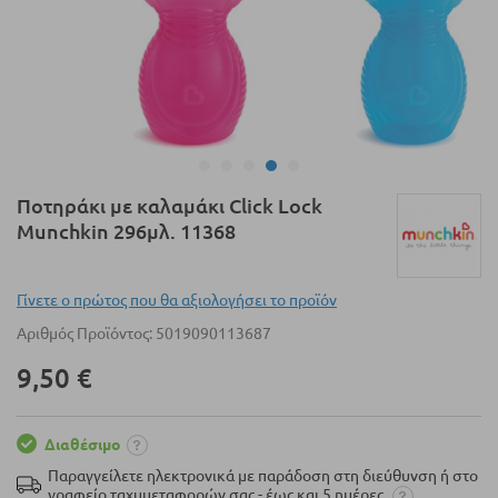
Μετάβαση
Ποτηράκι με καλαμάκι Click Lock
στην
Munchkin 296μλ. 11368
αρχή
της
συλλογής
Γίνετε ο πρώτος που θα αξιολογήσει το προϊόν
εικόνων
Αριθμός Προϊόντος
5019090113687
9,50 €
Διαθέσιμο
Παραγγείλετε ηλεκτρονικά με παράδοση στη διεύθυνση ή στο
γραφείο ταχυμεταφορών σας - έως και 5 ημέρες