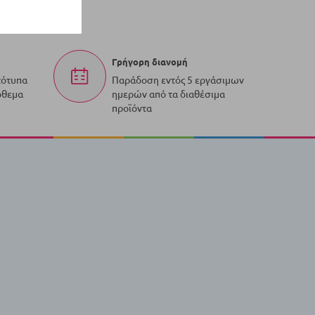
Γρήγορη διανομή
τότυπα
Παράδοση εντός 5 εργάσιμων
όθεμα
ημερών από τα διαθέσιμα
προϊόντα