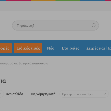
Search
ορές
Ειδικές τιμές
Νέο
Εταιρείες
Σειρές και Ή
ροσφορά σε Βρεφικά παπούτσια
ια
ανά σελίδα
Ταξινόμηση κατά