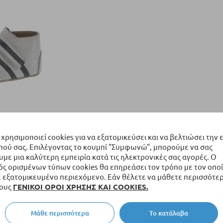
σια Beppi
 χρησιμοποιεί cookies για να εξατομικεύσει και να βελτιώσει την 
πού σας. Επιλέγοντας το κουμπί "Συμφωνώ", μπορούμε να σας
ε μια καλύτερη εμπειρία κατά τις ηλεκτρονικές σας αγορές. Ο
ς ορισμένων τύπων cookies θα επηρεάσει τον τρόπο με τον οποί
εξατομικευμένο περιεχόμενο. Εάν θέλετε να μάθετε περισσότερ
τους
ΓΕΝΙΚΟΙ ΟΡΟΙ ΧΡΗΣΗΣ ΚΑΙ COOKIES.
αλάθι
Μάθε περισσότερα
Το κατάλαβα
ανά σελίδα