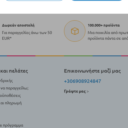
Δωρεάν αποστολή
100.000+ προϊόντα
Για παραγγελίες άνω των 50
Μια ποικιλία από πρω
EUR*
προϊόντα πάντα σε απ
και πελάτες
Επικοινωνήστε μαζί μας
+306908924847
νδρικής
να παραγγείλω;
Γράψτε μας
>
ροϋποθέσεις
αι πληρωμή
αι πρόγραμμα