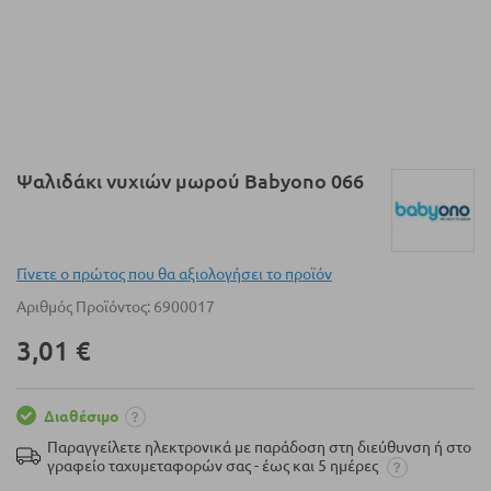
Μετάβαση
Ψαλιδάκι νυχιών μωρού Babyono 066
στην
αρχή
της
συλλογής
Γίνετε ο πρώτος που θα αξιολογήσει το προϊόν
εικόνων
Αριθμός Προϊόντος
6900017
3,01 €
Διαθέσιμο
Παραγγείλετε ηλεκτρονικά με παράδοση στη διεύθυνση ή στο
γραφείο ταχυμεταφορών σας - έως και 5 ημέρες