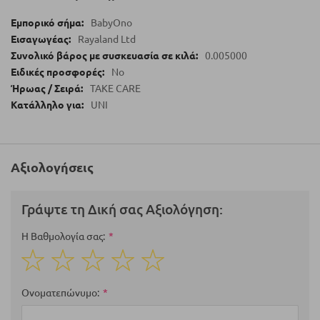
BabyOno
Rayaland Ltd
0.005000
No
TAKE CARE
UNI
Αξιολογήσεις
Γράψτε τη Δική σας Αξιολόγηση:
Η Βαθμολογία σας
1
2
3
4
5
star
stars
stars
stars
stars
Ονοματεπώνυμο