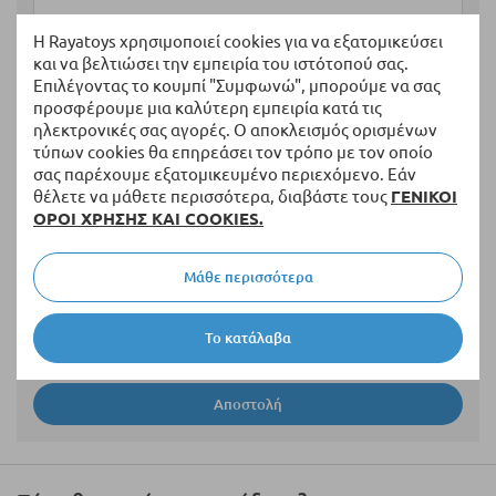
Η Rayatoys χρησιμοποιεί cookies για να εξατομικεύσει
Περίληψη
και να βελτιώσει την εμπειρία του ιστότοπού σας.
Επιλέγοντας το κουμπί "Συμφωνώ", μπορούμε να σας
προσφέρουμε μια καλύτερη εμπειρία κατά τις
ηλεκτρονικές σας αγορές. Ο αποκλεισμός ορισμένων
Αξιολόγηση
τύπων cookies θα επηρεάσει τον τρόπο με τον οποίο
σας παρέχουμε εξατομικευμένο περιεχόμενο. Εάν
θέλετε να μάθετε περισσότερα, διαβάστε τους
ΓΕΝΙΚΟΙ
ΟΡΟΙ ΧΡΗΣΗΣ ΚΑΙ COOKIES.
Μάθε περισσότερα
Το κατάλαβα
Αποστολή