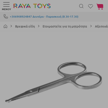
Το καλά
ΜΕΝΟΎ
Μετάβαση στο περιεχόμενο
+306908924847 Δευτέρα - Παρασκευή (8.30-17.30)
Βρεφικά είδη
Ετοιμαστείτε για τη μητρότητα
Αξεσουά
Μετάβαση
στο
τέλος
της
συλλογής
εικόνων