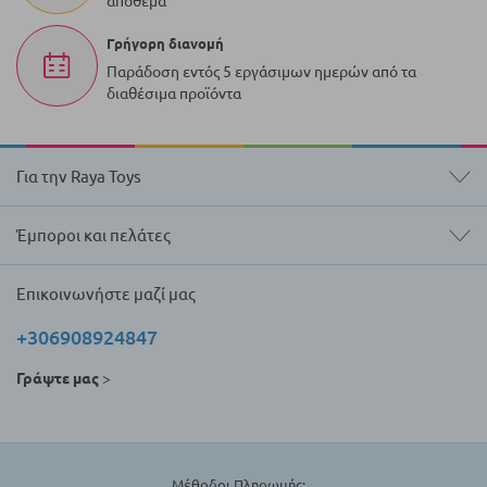
απόθεμα
Γρήγορη διανομή
Παράδοση εντός 5 εργάσιμων ημερών από τα
διαθέσιμα προϊόντα
Για την Raya Toys
Έμποροι και πελάτες
Επικοινωνήστε μαζί μας
+306908924847
Γράψτε μας
>
Μέθοδοι Πληρωμής: