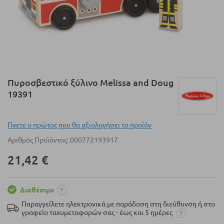
Μετάβαση
Πυροσβεστικό ξύλινο Melissa and Doug
στην
19391
αρχή
της
συλλογής
Γίνετε ο πρώτος που θα αξιολογήσει το προϊόν
εικόνων
Αριθμός Προϊόντος
000772193917
21,42 €
Διαθέσιμο
Παραγγείλετε ηλεκτρονικά με παράδοση στη διεύθυνση ή στο
γραφείο ταχυμεταφορών σας - έως και 5 ημέρες