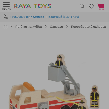
Το καλά
ΜΕΝΟΎ
Μετάβαση στο περιεχόμενο
+306908924847 Δευτέρα - Παρασκευή (8.30-17.30)
Παιδικά παιχνίδια
Οχήματα
Πυροσβεστικά οχήματα
Μετάβαση
στο
τέλος
της
συλλογής
εικόνων