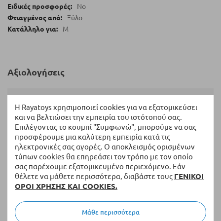
No
Ξύλο
M
Αξιολογήσεις
Γράψτε τη Δική σας Αξιολόγηση:
Η Rayatoys χρησιμοποιεί cookies για να εξατομικεύσει
και να βελτιώσει την εμπειρία του ιστότοπού σας.
Η Βαθμολογία σας
Επιλέγοντας το κουμπί "Συμφωνώ", μπορούμε να σας
προσφέρουμε μια καλύτερη εμπειρία κατά τις
ηλεκτρονικές σας αγορές. Ο αποκλεισμός ορισμένων
1
2
3
4
5
τύπων cookies θα επηρεάσει τον τρόπο με τον οποίο
star
stars
stars
stars
stars
Ονοματεπώνυμο
σας παρέχουμε εξατομικευμένο περιεχόμενο. Εάν
θέλετε να μάθετε περισσότερα, διαβάστε τους
ΓΕΝΙΚΟΙ
ΟΡΟΙ ΧΡΗΣΗΣ ΚΑΙ COOKIES.
Περίληψη
Μάθε περισσότερα