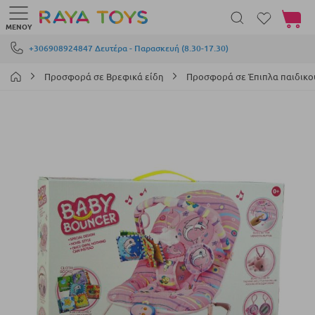
Το καλά
ΜΕΝΟΎ
Μετάβαση στο περιεχόμενο
+306908924847 Δευτέρα - Παρασκευή (8.30-17.30)
Προσφορά σε Βρεφικά είδη
Προσφορά σε Έπιπλα παιδικ
Μετάβαση
στο
τέλος
της
συλλογής
εικόνων