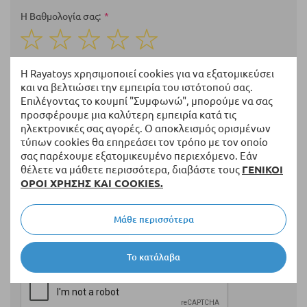
Η Βαθμολογία σας
1
2
3
4
5
star
stars
stars
stars
stars
Ονοματεπώνυμο
Η Rayatoys χρησιμοποιεί cookies για να εξατομικεύσει
και να βελτιώσει την εμπειρία του ιστότοπού σας.
Επιλέγοντας το κουμπί "Συμφωνώ", μπορούμε να σας
προσφέρουμε μια καλύτερη εμπειρία κατά τις
ηλεκτρονικές σας αγορές. Ο αποκλεισμός ορισμένων
Περίληψη
τύπων cookies θα επηρεάσει τον τρόπο με τον οποίο
σας παρέχουμε εξατομικευμένο περιεχόμενο. Εάν
θέλετε να μάθετε περισσότερα, διαβάστε τους
ΓΕΝΙΚΟΙ
ΟΡΟΙ ΧΡΗΣΗΣ ΚΑΙ COOKIES.
Αξιολόγηση
Μάθε περισσότερα
Το κατάλαβα