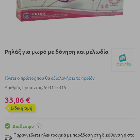
Μετάβαση
Ρηλάξ για μωρό με δόνηση και μελωδία
στην
αρχή
της
συλλογής
Γίνετε ο πρώτος που θα αξιολογήσει το προϊόν
εικόνων
Αριθμός Προϊόντος
503115315
33,86 €
Eιδική τιμή
Διαθέσιμο
Παραγγείλετε ηλεκτρονικά με παράδοση στη διεύθυνση ή στο