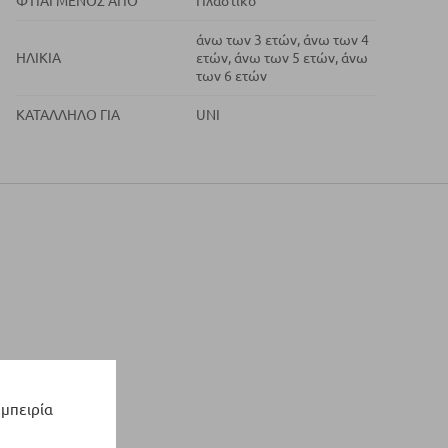
ΦΤΙΑΓΜΈΝΟΣ ΑΠΌ
Πλαστικό
άνω των 3 ετών, άνω των 4
ΗΛΙΚΊΑ
ετών, άνω των 5 ετών, άνω
των 6 ετών
ΚΑΤΆΛΛΗΛΟ ΓΙΑ
UNI
εμπειρία