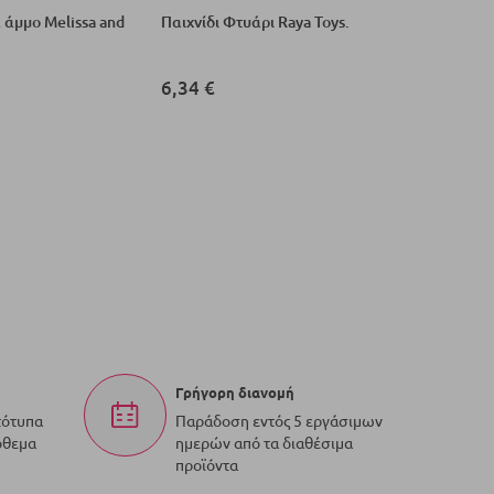
 άμμο Melissa and
Παιχνίδι Φτυάρι Raya Toys.
Σετ παιχ
6,34 €
6,37 €
Γρήγορη διανομή
τότυπα
Παράδοση εντός 5 εργάσιμων
όθεμα
ημερών από τα διαθέσιμα
προϊόντα