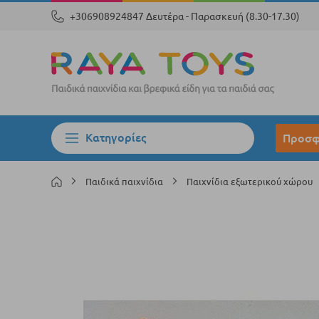
+306908924847 Δευτέρα - Παρασκευή (8.30-17.30)
Κατηγορίες
Προσφ
Παιδικά παιχνίδια
Παιχνίδια εξωτερικού χώρου
Μετάβαση
στο
τέλος
της
συλλογής
εικόνων