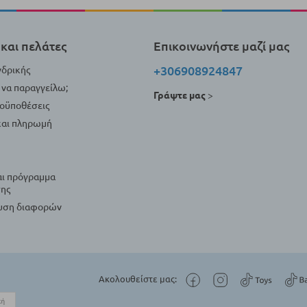
και πελάτες
Επικοινωνήστε μαζί μας
+306908924847
νδρικής
να παραγγείλω;
Γράψτε μας
>
ροϋποθέσεις
αι πληρωμή
αι πρόγραμμα
ης
λυση διαφορών
Ακολουθείστε μας: