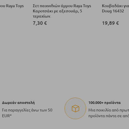
ου Raya Toys
Σετ παιχνιδιών άμμου Raya Toys
Κουβαδάκι για
Καροτσάκι με αξεσουάρ, 5
Doug 16432
τεμαχίων.
7,30 €
19,89 €
Δωρεάν αποστολή
100.000+ προϊόντα
Για παραγγελίες άνω των 50
Μια ποικιλία από πρω
EUR*
προϊόντα πάντα σε απ