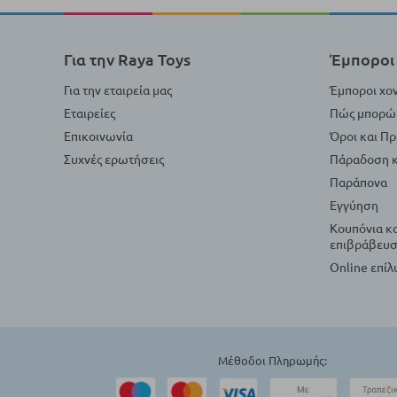
Για την Raya Toys
Έμποροι 
Για την εταιρεία μας
Έμποροι χο
Εταιρείες
Πώς μπορώ 
Επικοινωνία
Όροι και Π
Συχνές ερωτήσεις
Πάραδοση κ
Παράπονα
Εγγύηση
Κουπόνια κ
επιβράβευσ
Online επί
Μέθοδοι Πληρωμής: