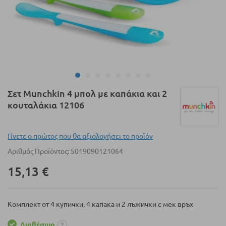
Μετάβαση
Σετ Munchkin 4 μπολ με καπάκια και 2
στην
κουταλάκια 12106
αρχή
της
συλλογής
Γίνετε ο πρώτος που θα αξιολογήσει το προϊόν
εικόνων
Αριθμός Προϊόντος
5019090121064
15,13 €
Комплект от 4 купички, 4 капака и 2 лъжички с мек връх
Διαθέσιμο