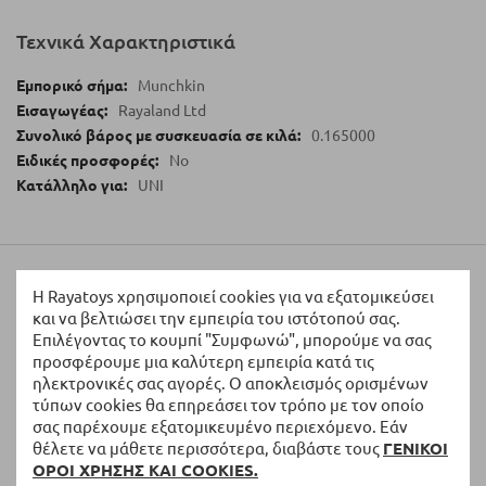
Τεχνικά Χαρακτηριστικά
Munchkin
Rayaland Ltd
0.165000
No
UNI
Αξιολογήσεις
Η Rayatoys χρησιμοποιεί cookies για να εξατομικεύσει
και να βελτιώσει την εμπειρία του ιστότοπού σας.
Επιλέγοντας το κουμπί "Συμφωνώ", μπορούμε να σας
Γράψτε τη Δική σας Αξιολόγηση:
προσφέρουμε μια καλύτερη εμπειρία κατά τις
ηλεκτρονικές σας αγορές. Ο αποκλεισμός ορισμένων
Η Βαθμολογία σας
τύπων cookies θα επηρεάσει τον τρόπο με τον οποίο
σας παρέχουμε εξατομικευμένο περιεχόμενο. Εάν
θέλετε να μάθετε περισσότερα, διαβάστε τους
ΓΕΝΙΚΟΙ
1
2
3
4
5
ΟΡΟΙ ΧΡΗΣΗΣ ΚΑΙ COOKIES.
star
stars
stars
stars
stars
Ονοματεπώνυμο