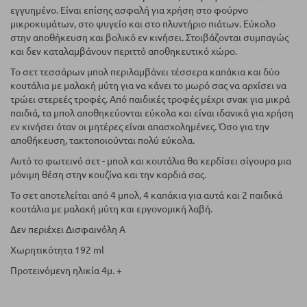
εγγυημένο. Είναι επίσης ασφαλή για χρήση στο φούρνο
μικροκυμάτων, στο ψυγείο και στο πλυντήριο πιάτων. Εύκολο
στην αποθήκευση και βολικό εν κινήσει. Στοιβάζονται συμπαγώς
και δεν καταλαμβάνουν περιττό αποθηκευτικό χώρο.
Το σετ τεσσάρων μπολ περιλαμβάνει τέσσερα καπάκια και δύο
κουτάλια με μαλακή μύτη για να κάνει το μωρό σας να αρχίσει να
τρώει στερεές τροφές. Από παιδικές τροφές μέχρι σνακ για μικρά
παιδιά, τα μπολ αποθηκεύονται εύκολα και είναι ιδανικά για χρήση
εν κινήσει όταν οι μητέρες είναι απασχολημένες. Όσο για την
αποθήκευση, τακτοποιούνται πολύ εύκολα.
Αυτό το φωτεινό σετ - μπολ και κουτάλια θα κερδίσει σίγουρα μια
μόνιμη θέση στην κουζίνα και την καρδιά σας.
Το σετ αποτελείται από 4 μπολ, 4 καπάκια για αυτά και 2 παιδικά
κουτάλια με μαλακή μύτη και εργονομική λαβή.
Δεν περιέχει Δισφαινόλη Α
Χωρητικότητα 192 ml
Προτεινόμενη ηλικία 4μ. +