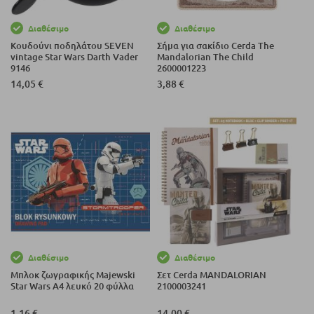
Διαθέσιμο
Διαθέσιμο
Κουδούνι ποδηλάτου SEVEN
Σήμα για σακίδιο Cerda The
vintage Star Wars Darth Vader
Mandalorian The Child
9146
2600001223
14,05 €
3,88 €
Διαθέσιμο
Διαθέσιμο
Μπλοκ ζωγραφικής Majewski
Σετ Cerda MANDALORIAN
Star Wars А4 λευκό 20 φύλλα
2100003241
1,16 €
14,00 €