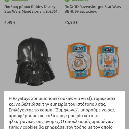
Παιδική μάσκα Rubies Disney
Παζλ 3D Ravensburger Star Wars
Star Wars Mandalorian, 202561.
BB-8, 99 τεμαχίων.
6,49 €
25,90 €
Διαθέσιμο
Διαθέσιμο
Η Rayatoys χρησιμοποιεί cookies για να εξατομικεύσει
Μάσκα Darth Vader Rubies Star
Επιγονατίδες & Επιαγκωνίδες
και να βελτιώσει την εμπειρία του ιστότοπού σας.
Wars 3441.
SEVEN Star Wars 9038
Επιλέγοντας το κουμπί "Συμφωνώ", μπορούμε να σας
προσφέρουμε μια καλύτερη εμπειρία κατά τις
11,99 €
23,87 €
ηλεκτρονικές σας αγορές. Ο αποκλεισμός ορισμένων
τύπων cookies θα επηρεάσει τον τρόπο με τον οποίο