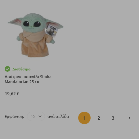
Διαθέσιμο
Λούτρινο παιχνίδι Simba
Mandalorian 25 εκ
19,62 €
Σελίδα
ανά σελίδα
Εμφάνιση
Διαβάζετε
Σελίδα
Σελίδα
1
2
3
αυτή