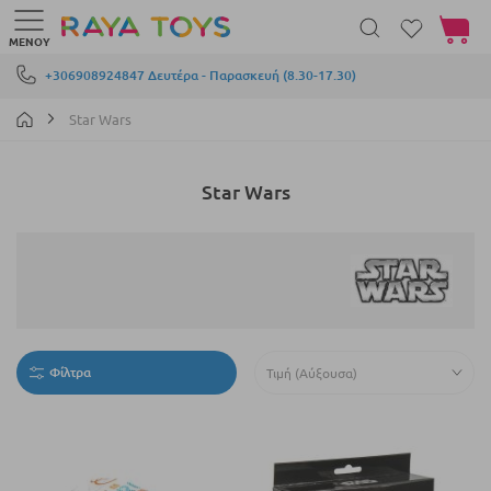
Το καλά
ΜΕΝΟΎ
Μετάβαση στο περιεχόμενο
+306908924847 Δευτέρα - Παρασκευή (8.30-17.30)
Star Wars
Star Wars
Φίλτρα