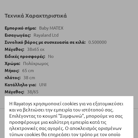
Τεχνικά Χαρακτηριστικά
Baby MATEX
Rayaland Ltd
0.500000
38х65 εκ
No
Πολύχρωμος
65 cm
38 cm
UNI
38/65
Η Rayatoys χρησιμοποιεί cookies για να εξατομικεύσει
και να βελτιώσει την εμπειρία του ιστότοπού σας.
Επιλέγοντας το κουμπί "Συμφωνώ", μπορούμε να σας
Αξιολογήσεις
προσφέρουμε μια καλύτερη εμπειρία κατά τις
ηλεκτρονικές σας αγορές. Ο αποκλεισμός ορισμένων
τύπων cookies θα επηρεάσει τον τρόπο με τον οποίο
Γράψτε τη Δική σας Αξιολόγηση: