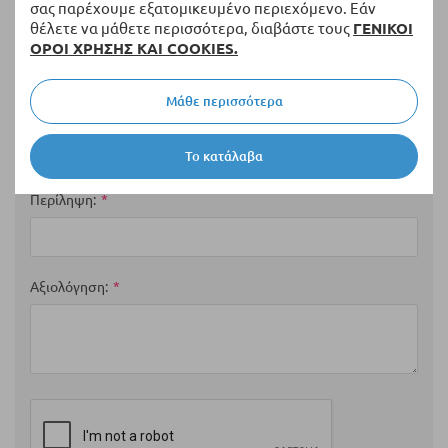
σας παρέχουμε εξατομικευμένο περιεχόμενο. Εάν
θέλετε να μάθετε περισσότερα, διαβάστε τους
ΓΕΝΙΚΟΙ
Η Βαθμολογία σας
ΟΡΟΙ ΧΡΗΣΗΣ ΚΑΙ COOKIES.
1
2
3
4
5
Μάθε περισσότερα
star
stars
stars
stars
stars
Ονοματεπώνυμο
Το κατάλαβα
Περίληψη
Αξιολόγηση