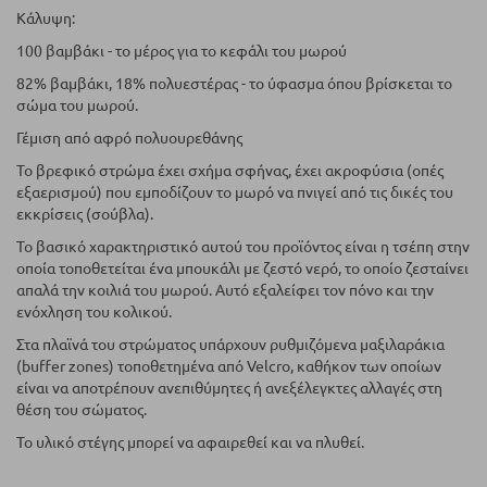
Κάλυψη:
100 βαμβάκι - το μέρος για το κεφάλι του μωρού
82% βαμβάκι, 18% πολυεστέρας - το ύφασμα όπου βρίσκεται το
σώμα του μωρού.
Γέμιση από αφρό πολυουρεθάνης
Το βρεφικό στρώμα έχει σχήμα σφήνας, έχει ακροφύσια (οπές
εξαερισμού) που εμποδίζουν το μωρό να πνιγεί από τις δικές του
εκκρίσεις (σούβλα).
Το βασικό χαρακτηριστικό αυτού του προϊόντος είναι η τσέπη στην
οποία τοποθετείται ένα μπουκάλι με ζεστό νερό, το οποίο ζεσταίνει
απαλά την κοιλιά του μωρού. Αυτό εξαλείφει τον πόνο και την
ενόχληση του κολικού.
Στα πλαϊνά του στρώματος υπάρχουν ρυθμιζόμενα μαξιλαράκια
(buffer zones) τοποθετημένα από Velcro, καθήκον των οποίων
είναι να αποτρέπουν ανεπιθύμητες ή ανεξέλεγκτες αλλαγές στη
θέση του σώματος.
Το υλικό στέγης μπορεί να αφαιρεθεί και να πλυθεί.