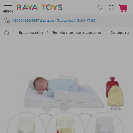
Το καλά
ΜΕΝΟΎ
Μετάβαση στο περιεχόμενο
+306908924847 Δευτέρα - Παρασκευή (8.30-17.30)
Βρεφικά είδη
Έπιπλα παιδικού δωματίου
Στρώματα
Μετάβαση
στο
τέλος
της
συλλογής
εικόνων