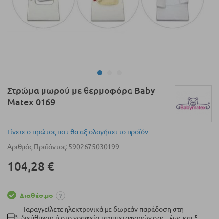
Μετάβαση
Στρώμα μωρού με θερμοφόρα Baby
στην
Matex 0169
αρχή
της
συλλογής
Γίνετε ο πρώτος που θα αξιολογήσει το προϊόν
εικόνων
Αριθμός Προϊόντος
5902675030199
104,28 €
Διαθέσιμο
Παραγγείλετε ηλεκτρονικά με δωρεάν παράδοση στη
διεύθυνση ή στο γραφείο ταχυμεταφορών σας - έως και 5