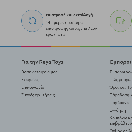
Επιστροφή και ανταλλαγή
14 ημέρες δικαίωμα
επιστροφής χωρίς επιπλέον
ερωτήσεις
Για την Raya Toys
Έμποροι 
Για την εταιρεία μας
Έμποροι χο
Εταιρείες
Πώς μπορώ 
Επικοινωνία
Όροι και Π
Συχνές ερωτήσεις
Πάραδοση κ
Παράπονα
Εγγύηση
Κουπόνια κ
επιβράβευσ
Online επί