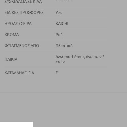
ΣΥΣΚΕΥΑΣΊΑ ΣΕ ΚΙΛΆ
ΕΙΔΙΚΈΣ ΠΡΟΣΦΟΡΈΣ
Yes
ΉΡΩΑΣ / ΣΕΙΡΆ
KAICHI
ΧΡΏΜΑ
Ροζ
ΦΤΙΑΓΜΈΝΟΣ ΑΠΌ
Πλαστικό
άνω του 1 έτους, άνω των 2
ΗΛΙΚΊΑ
ετών
ΚΑΤΆΛΛΗΛΟ ΓΙΑ
F