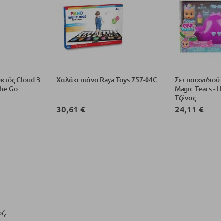
κτός Cloud B
Χαλάκι πιάνο Raya Toys 757-04C
Σετ παιχνιδιού
he Go
Magic Tears -
Τζένας.
30,61 €
24,11 €
οζ.