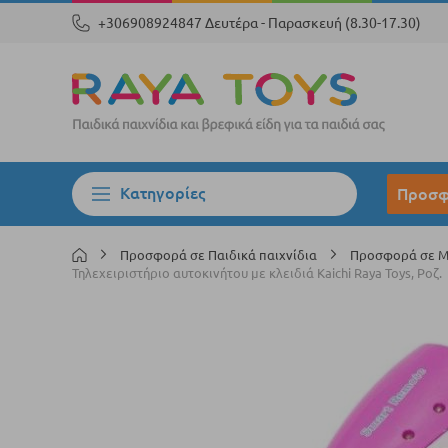
+306908924847 Δευτέρα - Παρασκευή (8.30-17.30)
Κατηγορίες
Προσφ
Προσφορά σε Παιδικά παιχνίδια
Προσφορά σε Μο
Τηλεχειριστήριο αυτοκινήτου με κλειδιά Kaichi Raya Toys, Ροζ.
Μετάβαση
στο
τέλος
της
συλλογής
εικόνων