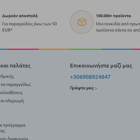
Δωρεάν αποστολή
100.000+ προϊόντα
Για παραγγελίες άνω των 50
Μια ποικιλία από πρω
EUR*
προϊόντα πάντα σε απ
και πελάτες
Επικοινωνήστε μαζί μας
+306908924847
νδρικής
να παραγγείλω;
Γράψτε μας
>
ροϋποθέσεις
αι πληρωμή
αι πρόγραμμα
ης
λυση διαφορών