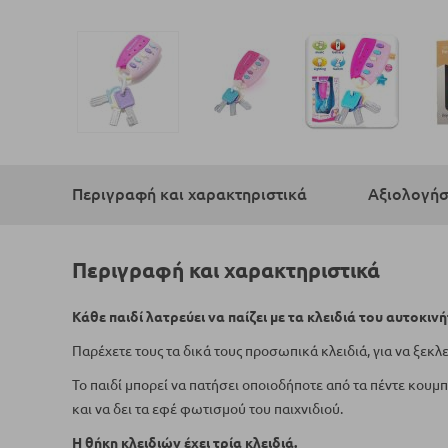
Μετάβαση
στην
αρχή
Περιγραφή και χαρακτηριστικά
Αξιολογήσ
της
συλλογής
εικόνων
Περιγραφή και χαρακτηριστικά
Κάθε παιδί λατρεύει να παίζει με τα κλειδιά του αυτοκιν
Παρέχετε τους τα δικά τους προσωπικά κλειδιά, για να ξεκλ
Το παιδί μπορεί να πατήσει οποιοδήποτε από τα πέντε κουμ
και να δει τα εφέ φωτισμού του παιχνιδιού.
Η θήκη κλειδιών έχει τρία κλειδιά.