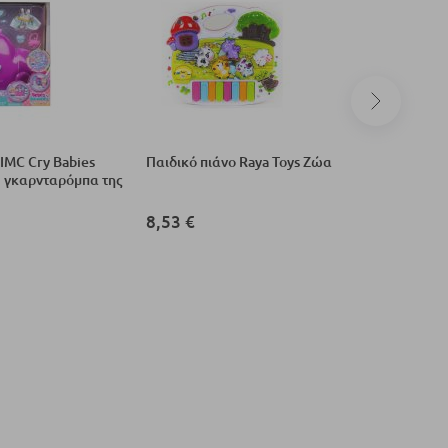
 IMC Cry Babies
Παιδικό πιάνο Raya Toys Ζώα
Μουσικό 
 Η γκαρνταρόμπα της
παιχνίδι 
αισθητήρ
θόρυβο.
8,53 €
53,37 €