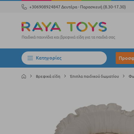
+306908924847 Δευτέρα - Παρασκευή (8.30-17.30)
Κατηγορίες
Προσφ
Βρεφικά είδη
Έπιπλα παιδικού δωματίου
Φω
Μετάβαση
στο
τέλος
της
συλλογής
εικόνων