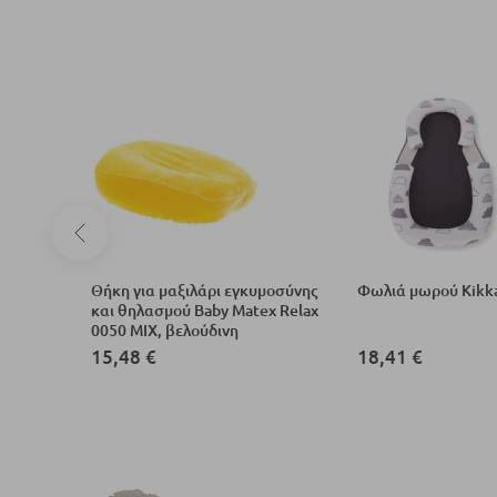
2 x 58
Θήκη για μαξιλάρι εγκυμοσύνης
Φωλιά μωρού Kikka
και θηλασμού Baby Matex Relax
0050 MIX, βελούδινη
15,48 €
18,41 €