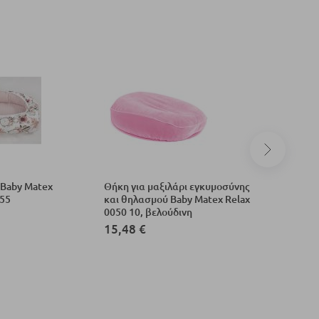
Baby Matex
Θήκη για μαξιλάρι εγκυμοσύνης
Βρεφική 
355
και θηλασμού Baby Matex Relax
Boss, 75 
0050 10, βελούδινη
15,48 €
36,30 €
45,37 €