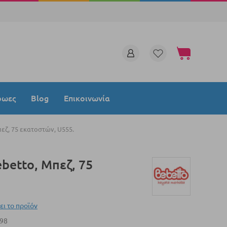
Το καλάθι μου
ρωες
Blog
Επικοινωνία
εζ, 75 εκατοστών, U555.
betto, Μπεζ, 75
ει το προϊόν
98