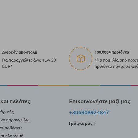
Δωρεάν αποστολή
100.000+ προϊόντα
Για παραγγελίες άνω των 50
Μια ποικιλία από πρω
EUR*
προϊόντα πάντα σε απ
και πελάτες
Επικοινωνήστε μαζί μας
+306908924847
νδρικής
να παραγγείλω;
Γράψτε μας
>
ροϋποθέσεις
αι πληρωμή