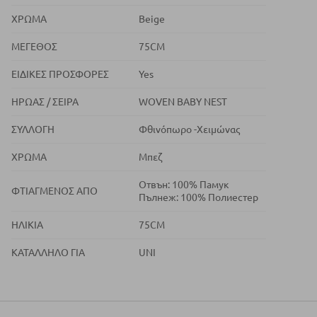
ΧΡΏΜΑ
Beige
ΜΈΓΕΘΟΣ
75CM
ΕΙΔΙΚΈΣ ΠΡΟΣΦΟΡΈΣ
Yes
ΉΡΩΑΣ / ΣΕΙΡΆ
WOVEN BABY NEST
ΣΥΛΛΟΓΉ
Φθινόπωρο -Χειμώνας
ΧΡΏΜΑ
Μπεζ
Отвън: 100% Памук
ΦΤΙΑΓΜΈΝΟΣ ΑΠΌ
Пълнеж: 100% Полиестер
ΗΛΙΚΊΑ
75CM
ΚΑΤΆΛΛΗΛΟ ΓΙΑ
UNI