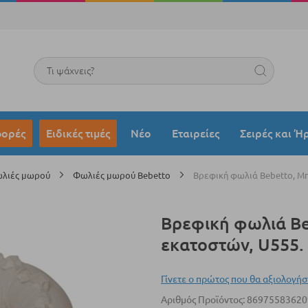
Search
ορές
Ειδικές τιμές
Νέο
Εταιρείες
Σειρές και Ή
λιές μωρού
Φωλιές μωρού Bebetto
Βρεφική φωλιά Bebetto, Μπ
Βρεφική φωλιά Be
εκατοστών, U555.
Γίνετε ο πρώτος που θα αξιολογήσ
Αριθμός Προϊόντος
86975583620