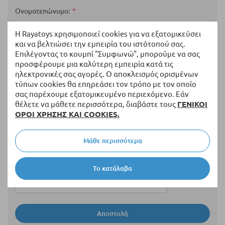
1
2
3
4
5
star
stars
stars
stars
stars
Ονοματεπώνυμο
Η Rayatoys χρησιμοποιεί cookies για να εξατομικεύσει
και να βελτιώσει την εμπειρία του ιστότοπού σας.
Επιλέγοντας το κουμπί "Συμφωνώ", μπορούμε να σας
Περίληψη
προσφέρουμε μια καλύτερη εμπειρία κατά τις
ηλεκτρονικές σας αγορές. Ο αποκλεισμός ορισμένων
τύπων cookies θα επηρεάσει τον τρόπο με τον οποίο
σας παρέχουμε εξατομικευμένο περιεχόμενο. Εάν
Αξιολόγηση
θέλετε να μάθετε περισσότερα, διαβάστε τους
ΓΕΝΙΚΟΙ
ΟΡΟΙ ΧΡΗΣΗΣ ΚΑΙ COOKIES.
Μάθε περισσότερα
Το κατάλαβα
Αποστολή