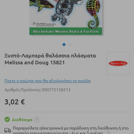
Μετάβαση
Ξυστό-Λαμπερά θαλάσσια πλάσματα
στην
Melissa and Doug 15821
αρχή
της
συλλογής
Γίνετε ο πρώτος που θα αξιολογήσει το προϊόν
εικόνων
Αριθμός Προϊόντος
000772158213
3,02 €
Διαθέσιμο
Παραγγείλετε ηλεκτρονικά με παράδοση στη διεύθυνση ή στο
γραφείο ταχυμεταφορών σας - έως και 5 ημέρες