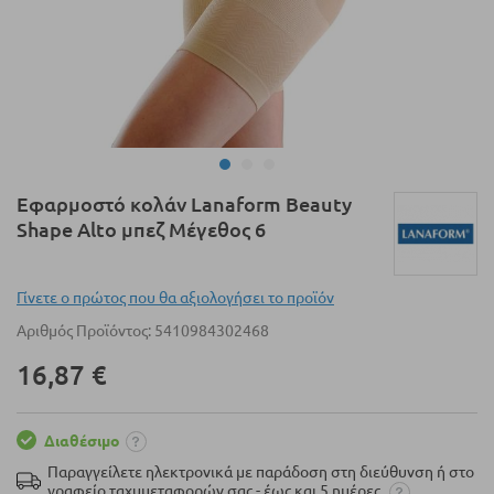
Μετάβαση
Εφαρμοστό κολάν Lanaform Beauty
στην
Shape Alto μπεζ Μέγεθος 6
αρχή
της
συλλογής
Γίνετε ο πρώτος που θα αξιολογήσει το προϊόν
εικόνων
Αριθμός Προϊόντος
5410984302468
16,87 €
Διαθέσιμο
Παραγγείλετε ηλεκτρονικά με παράδοση στη διεύθυνση ή στο
γραφείο ταχυμεταφορών σας - έως και 5 ημέρες