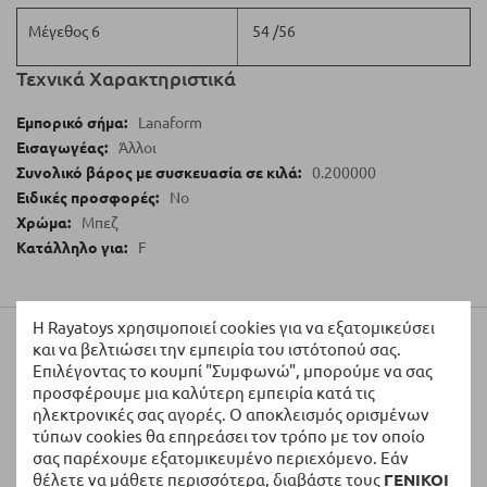
Μέγεθος 6
54 /56
Τεχνικά Χαρακτηριστικά
Lanaform
Άλλοι
0.200000
No
Μπεζ
F
Η Rayatoys χρησιμοποιεί cookies για να εξατομικεύσει
Αξιολογήσεις
και να βελτιώσει την εμπειρία του ιστότοπού σας.
Επιλέγοντας το κουμπί "Συμφωνώ", μπορούμε να σας
προσφέρουμε μια καλύτερη εμπειρία κατά τις
Γράψτε τη Δική σας Αξιολόγηση:
ηλεκτρονικές σας αγορές. Ο αποκλεισμός ορισμένων
τύπων cookies θα επηρεάσει τον τρόπο με τον οποίο
Η Βαθμολογία σας
σας παρέχουμε εξατομικευμένο περιεχόμενο. Εάν
θέλετε να μάθετε περισσότερα, διαβάστε τους
ΓΕΝΙΚΟΙ