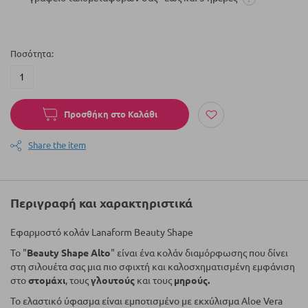
Ποσότητα
Προσθήκη στο Καλάθι
Share the item
Περιγραφή και χαρακτηριστικά
Εφαρμοστό κολάν Lanaform Beauty Shape
Το "
Beauty Shape Alto
" είναι ένα κολάν διαμόρφωσης που δίνει
στη σιλουέτα σας μια πιο σφιχτή και καλοσχηματισμένη εμφάνιση
στο
στομάχι
, τους
γλουτούς
και τους
μηρούς.
Το ελαστικό ύφασμα είναι εμποτισμένο με εκχύλισμα Aloe Vera