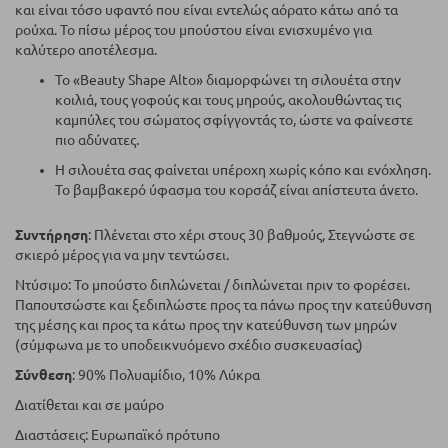
και είναι τόσο υφαντό που είναι εντελώς αόρατο κάτω από τα
ρούχα. Το πίσω μέρος του μπούστου είναι ενισχυμένο για
καλύτερο αποτέλεσμα.
Το «Beauty Shape Alto» διαμορφώνει τη σιλουέτα στην
κοιλιά, τους γοφούς και τους μηρούς, ακολουθώντας τις
καμπύλες του σώματος σφίγγοντάς το, ώστε να φαίνεστε
πιο αδύνατες.
Η σιλουέτα σας φαίνεται υπέροχη χωρίς κόπο και ενόχληση.
Το βαμβακερό ύφασμα του κορσάζ είναι απίστευτα άνετο.
Συντήρηση
: Πλένεται στο χέρι στους 30 βαθμούς, Στεγνώστε σε
σκιερό μέρος για να μην τεντώσει.
Ντύσιμο: Το μπούστο διπλώνεται / διπλώνεται πριν το φορέσει.
Παπουτσώστε και ξεδιπλώστε προς τα πάνω προς την κατεύθυνση
της μέσης και προς τα κάτω προς την κατεύθυνση των μηρών
(σύμφωνα με το υποδεικνυόμενο σχέδιο συσκευασίας)
Σύνθεση
: 90% Πολυαμίδιο, 10% Λύκρα
Διατίθεται και σε μαύρο
Διαστάσεις: Ευρωπαϊκό πρότυπο