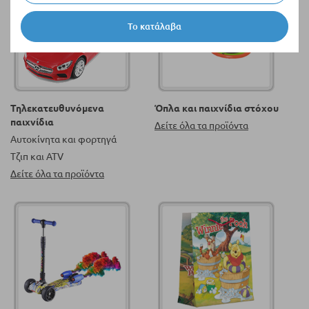
Το κατάλαβα
Τηλεκατευθυνόμενα
Όπλα και παιχνίδια στόχου
παιχνίδια
Δείτε όλα τα προϊόντα
Αυτοκίνητα και φορτηγά
Τζιπ και ATV
Δείτε όλα τα προϊόντα