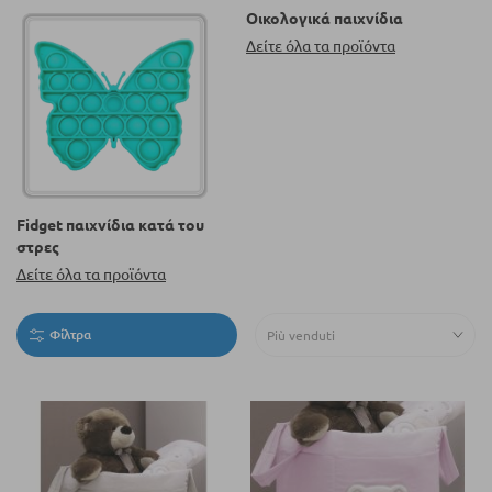
Οικολογικά παιχνίδια
Δείτε όλα τα προϊόντα
Fidget παιχνίδια κατά του
στρες
Δείτε όλα τα προϊόντα
Φίλτρα