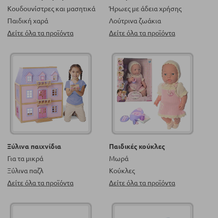
Κουδουνίστρες και μασητικά
Ήρωες με άδεια χρήσης
Παιδική χαρά
Λούτρινα ζωάκια
Δείτε όλα τα προϊόντα
Δείτε όλα τα προϊόντα
Ξύλινα παιχνίδια
Παιδικές κούκλες
Για τα μικρά
Μωρά
Ξύλινα παζλ
Κούκλες
Δείτε όλα τα προϊόντα
Δείτε όλα τα προϊόντα