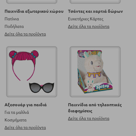
Παιχνίδια εξωτερικού χώρου
Τσάντες και χαρτιά δώρων
Πατίνια
Ευχετήριες Κάρτες
Ποδήλατα
Δείτε όλα τα προϊόντα
Δείτε όλα τα προϊόντα
Αξεσουάρ για παιδιά
Παιχνίδια από τηλεοπτικές
διαφημίσεις
Για τα μαλλιά
Δείτε όλα τα προϊόντα
Κοσμήματα
Δείτε όλα τα προϊόντα