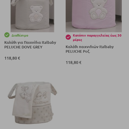
Διαθέσιμο
Κατόπιν παραγγελείας έως 30
μέρες
Καλάθι για Παιχνίδια Italbaby
Καλάθι παιχνιδιών Italbaby
PELUCHE DOVE GREY
PELUCHE Ροζ.
118,80 €
118,80 €