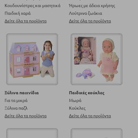
Κουδουνίστρες και μασητικά
Ήρωες με άδεια χρήσης
Παιδική χαρά
Λούτρινα ζωάκια
Δείτε όλα τα προϊόντα
Δείτε όλα τα προϊόντα
Ξύλινα παιχνίδια
Παιδικές κούκλες
Για τα μικρά
Μωρά
Ξύλινα παζλ
Κούκλες
Δείτε όλα τα προϊόντα
Δείτε όλα τα προϊόντα