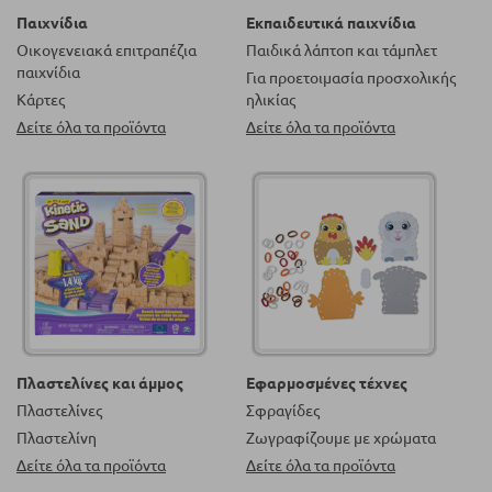
Παιχνίδια
Εκπαιδευτικά παιχνίδια
Οικογενειακά επιτραπέζια
Παιδικά λάπτοπ και τάμπλετ
παιχνίδια
Για προετοιμασία προσχολικής
Κάρτες
ηλικίας
Δείτε όλα τα προϊόντα
Δείτε όλα τα προϊόντα
Πλαστελίνες και άμμος
Εφαρμοσμένες τέχνες
Πλαστελίνες
Σφραγίδες
Πλαστελίνη
Ζωγραφίζουμε με χρώματα
Δείτε όλα τα προϊόντα
Δείτε όλα τα προϊόντα