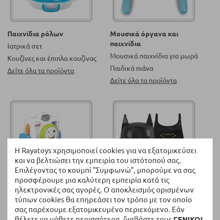
Παιχνίδια ρόλων
Μουσικά όργανα και
παιχνίδια
Ιατρικά σετ
Μουσικά παιχνίδια για μωρά
Κουζίνες και έπιπλα κουζίνας
Παιδικά πιάνα
Δείτε όλα τα προϊόντα
Δείτε όλα τα προϊόντα
Η Rayatoys χρησιμοποιεί cookies για να εξατομικεύσει
και να βελτιώσει την εμπειρία του ιστότοπού σας.
Επιλέγοντας το κουμπί "Συμφωνώ", μπορούμε να σας
προσφέρουμε μια καλύτερη εμπειρία κατά τις
ηλεκτρονικές σας αγορές. Ο αποκλεισμός ορισμένων
Διαδραστικά παιχνίδια
Είδη πάρτι
τύπων cookies θα επηρεάσει τον τρόπο με τον οποίο
Δείτε όλα τα προϊόντα
Αποκριάτικες στολές και
σας παρέχουμε εξατομικευμένο περιεχόμενο. Εάν
αξεσουάρ
θέλετε να μάθετε περισσότερα, διαβάστε τους
ΓΕΝΙΚΟΙ