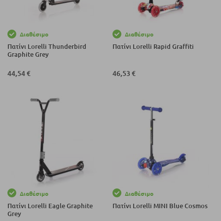
Διαθέσιμο
Διαθέσιμο
Πατίνι Lorelli Thunderbird
Πατίνι Lorelli Rapid Graffiti
Graphite Grey
44,54 €
46,53 €
Διαθέσιμο
Διαθέσιμο
Πατίνι Lorelli Eagle Graphite
Πατίνι Lorelli MINI Blue Cosmos
Grey