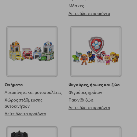
Μάσκες
Δείτε όλα τα προϊόντα
Οχήματα
Φιγούρες, ήρωες και ζώα
Αυτοκίνητα και μοτοσυκλέτες
Φιγούρες ηρώων
Χώρος στάθμευσης
Παιχνίδι ζώα
αυτοκινήτων
Δείτε όλα τα προϊόντα
Δείτε όλα τα προϊόντα