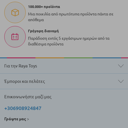
100.000+ προϊόντα
Μια ποικιλία από πρωτότυπα προϊόντα πάντα σε
απόθεμα
Γρήγορη διανομή
Παράδοση εντός 5 εργάσιμων ημερών από τα
διαθέσιμα προϊόντα
Για την Raya Toys
Έμποροι και πελάτες
Επικοινωνήστε μαζί μας
+306908924847
Γράψτε μας
>