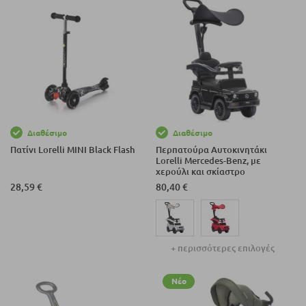
Διαθέσιμο
Διαθέσιμο
Πατίνι Lorelli MINI Black Flash
Περπατούρα Αυτοκινητάκι
Lorelli Mercedes-Benz, με
χερούλι και σκίαστρο
28,59 €
80,40 €
+ περισσότερες επιλογές
Νέο