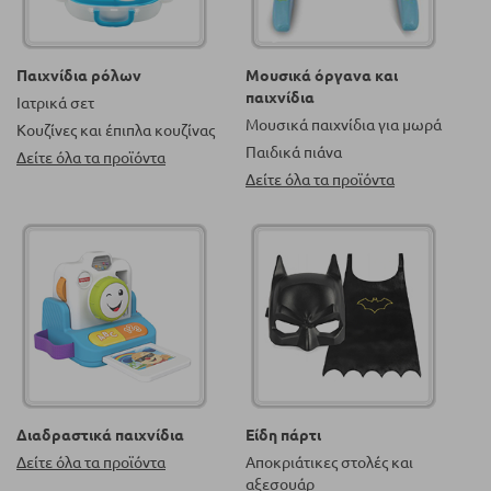
Παιχνίδια ρόλων
Μουσικά όργανα και
παιχνίδια
Ιατρικά σετ
Μουσικά παιχνίδια για μωρά
Κουζίνες και έπιπλα κουζίνας
Παιδικά πιάνα
Δείτε όλα τα προϊόντα
Δείτε όλα τα προϊόντα
Διαδραστικά παιχνίδια
Είδη πάρτι
Δείτε όλα τα προϊόντα
Αποκριάτικες στολές και
αξεσουάρ