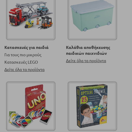
Κατασκευές για παιδιά
Καλάθια αποθήκευσης
παιδικών παιχνιδιών
Για τους πιο μικρούς
Δείτε όλα τα προϊόντα
Κατασκευές LEGO
Δείτε όλα τα προϊόντα