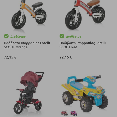
Διαθέσιμο
Διαθέσιμο
Ποδήλατο Ισορροπίας Lorelli
Ποδήλατο Ισορροπίας Lorelli
SCOUT Orange
SCOUT Red
72,15 €
72,15 €