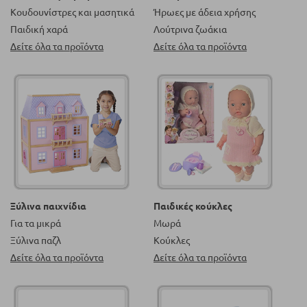
Κουδουνίστρες και μασητικά
Ήρωες με άδεια χρήσης
Παιδική χαρά
Λούτρινα ζωάκια
Δείτε όλα τα προϊόντα
Δείτε όλα τα προϊόντα
Ξύλινα παιχνίδια
Παιδικές κούκλες
Για τα μικρά
Μωρά
Ξύλινα παζλ
Κούκλες
Δείτε όλα τα προϊόντα
Δείτε όλα τα προϊόντα