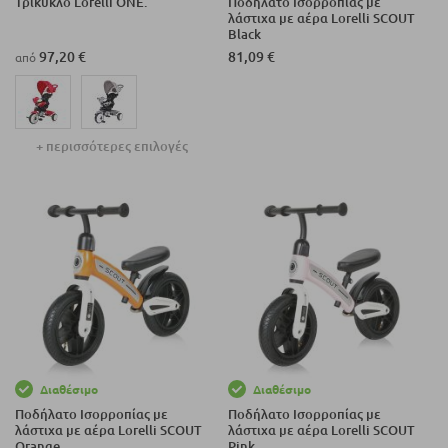
Τρίκυκλο Lorelli ONE.
Ποδήλατο Ισορροπίας με
λάστιχα με αέρα Lorelli SCOUT
Black
97,20 €
81,09 €
από
+ περισσότερες επιλογές
Διαθέσιμο
Διαθέσιμο
Ποδήλατο Ισορροπίας με
Ποδήλατο Ισορροπίας με
λάστιχα με αέρα Lorelli SCOUT
λάστιχα με αέρα Lorelli SCOUT
Orange
Pink