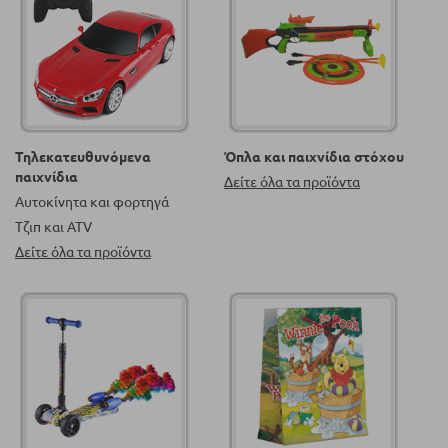
Τηλεκατευθυνόμενα
Όπλα και παιχνίδια στόχου
παιχνίδια
Δείτε όλα τα προϊόντα
Αυτοκίνητα και φορτηγά
Τζιπ και ATV
Δείτε όλα τα προϊόντα