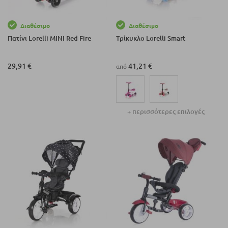
Διαθέσιμο
Διαθέσιμο
Πατίνι Lorelli MINI Red Fire
Τρίκυκλο Lorelli Smart
29,91 €
41,21 €
από
+ περισσότερες επιλογές