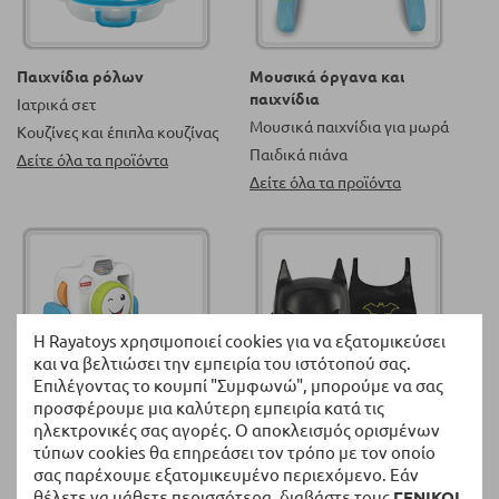
Παιχνίδια ρόλων
Μουσικά όργανα και
παιχνίδια
Ιατρικά σετ
Μουσικά παιχνίδια για μωρά
Κουζίνες και έπιπλα κουζίνας
Παιδικά πιάνα
Δείτε όλα τα προϊόντα
Δείτε όλα τα προϊόντα
Η Rayatoys χρησιμοποιεί cookies για να εξατομικεύσει
και να βελτιώσει την εμπειρία του ιστότοπού σας.
Επιλέγοντας το κουμπί "Συμφωνώ", μπορούμε να σας
προσφέρουμε μια καλύτερη εμπειρία κατά τις
ηλεκτρονικές σας αγορές. Ο αποκλεισμός ορισμένων
Διαδραστικά παιχνίδια
Είδη πάρτι
τύπων cookies θα επηρεάσει τον τρόπο με τον οποίο
Δείτε όλα τα προϊόντα
Αποκριάτικες στολές και
σας παρέχουμε εξατομικευμένο περιεχόμενο. Εάν
αξεσουάρ
θέλετε να μάθετε περισσότερα, διαβάστε τους
ΓΕΝΙΚΟΙ