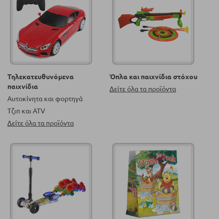
Τηλεκατευθυνόμενα
Όπλα και παιχνίδια στόχου
παιχνίδια
Δείτε όλα τα προϊόντα
Αυτοκίνητα και φορτηγά
Τζιπ και ATV
Δείτε όλα τα προϊόντα