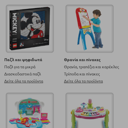
Παζλ και ψηφιδωτά
Θρανία και πίνακες
Παζλ για τα μικρά
Θρανία, τραπέζια και καρέκλες
Διασκεδαστικά παζλ
Τρίποδα και πίνακες
Δείτε όλα τα προϊόντα
Δείτε όλα τα προϊόντα