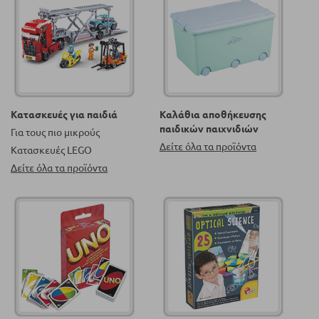
Κατασκευές για παιδιά
Καλάθια αποθήκευσης
παιδικών παιχνιδιών
Για τους πιο μικρούς
Δείτε όλα τα προϊόντα
Κατασκευές LEGO
Δείτε όλα τα προϊόντα