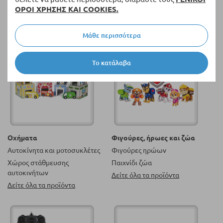
ΟΡΟΙ ΧΡΗΣΗΣ ΚΑΙ COOKIES.
Μάσκες
Δείτε όλα τα προϊόντα
Μάθε περισσότερα
Το κατάλαβα
Οχήματα
Φιγούρες, ήρωες και ζώα
Αυτοκίνητα και μοτοσυκλέτες
Φιγούρες ηρώων
Χώρος στάθμευσης
Παιχνίδι ζώα
αυτοκινήτων
Δείτε όλα τα προϊόντα
Δείτε όλα τα προϊόντα