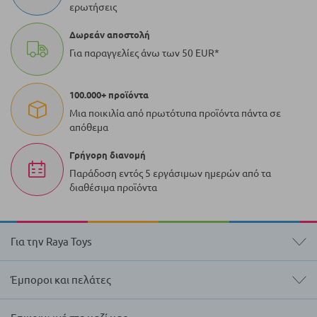
ερωτήσεις
Δωρεάν αποστολή
Για παραγγελίες άνω των 50 EUR*
100.000+ προϊόντα
Μια ποικιλία από πρωτότυπα προϊόντα πάντα σε
απόθεμα
Γρήγορη διανομή
Παράδοση εντός 5 εργάσιμων ημερών από τα
διαθέσιμα προϊόντα
Για την Raya Toys
Έμποροι και πελάτες