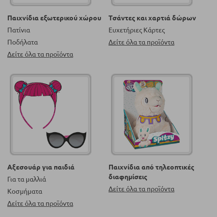
Παιχνίδια εξωτερικού χώρου
Τσάντες και χαρτιά δώρων
Πατίνια
Ευχετήριες Κάρτες
Ποδήλατα
Δείτε όλα τα προϊόντα
Δείτε όλα τα προϊόντα
Αξεσουάρ για παιδιά
Παιχνίδια από τηλεοπτικές
διαφημίσεις
Για τα μαλλιά
Δείτε όλα τα προϊόντα
Κοσμήματα
Δείτε όλα τα προϊόντα